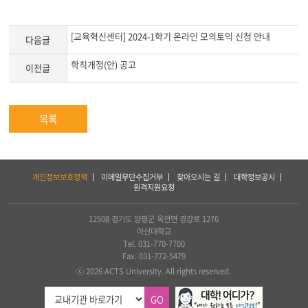
[교육혁신센터] 2024-1학기 온라인 모의토익 신청 안내
다음글
학칙개정(안) 공고
이전글
목록
하
개인정보보호정책
이메일무단수집거부
찾아오시는 길
대학정보공시
단
원격지원요청
서
비
스
12508 경기도 양평군 옥천면 경강로 1276
및
아신대학교
아
Tel. 031-770-7700
세
Fax. 031-772-5479
아
ⓒ 2026 ACTS University. All rights reserved.
연
합
GO
신