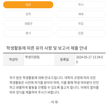
일반
학사
장학
예배
생활관
취업
봉사
입찰
학생활동에 따른 유의 사항 및 보고서 제출 안내
학생지원팀
2024-05-17 13:34:0
작성자
등록일
0
게
허가 받은 학생활동에 대해 안내 드립니다
.
대학의 규정에 따라 모든
시
학생활동은 사전에 허가를 받아야 하며
,
이를 통해 학생 여러분이 안전
글
하고 원활하게 활동을 진행할 수 있도록 돕고자 합니다
.
아래의 절차를
본
따라 양식을 제출하여 주시기 바랍니다
.
문
-
아 래
-