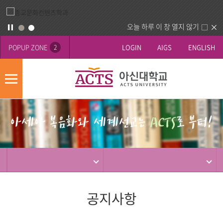
오늘 하루 이 창 열지 않기
POPUP ZONE
LOGIN
AIGS
ENGLISH
2
모
바
게
배
일
시
너
메
판
영
뉴
사
역
제
동
행
공지사항