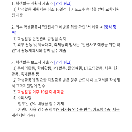
1.
학생활동 계획서 제출
->
[
양식 링크
]
1)
학생활동 계획서는 최소
10
일전에 지도교수 승낙을 받아 교학지원
팀 제출
2.
외부 학생활동시
"
안전사고 예방을 위한 확인
"
서 제출
->
[
양식 링
크
]
1)
학생활동 안전관리 규정을 숙지
2) 외부 활동 및 체육대회, 축제등의 행사는 "안전사고 예방을 위한 확
인"서 활동계획서와 함께 필수 제출
3.
학생활동 보고서 제출
->
[
양식 링크
]
1)
동아리활동
,
학회활동
, MT
활동
,
졸업여행
, LT
모임활동
,
체육대회
활동
,
축제활동 등
2)
학생활동에 필요한 지원금을 받은 경우 반드시 이 보고서를 작성해
서 교학지원팀에 접수
3)
학생활동 이후
10
일 이내 제출
4)
주의사항 :
-
첨부된 양식 내용을 필수 기재
-
지원비 사용 영수증 첨부
(
인정가능 영수증 원본: 카드영수증
,
세금
계산서만 가능
)