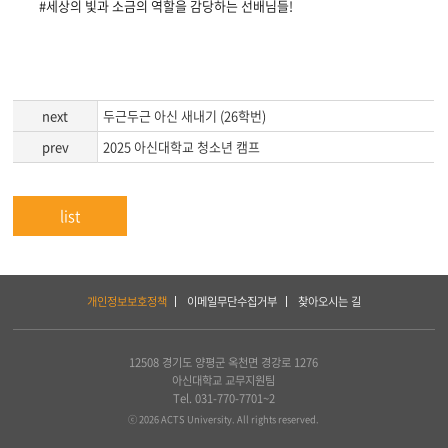
#세상의 빛과 소금의 역할을 감당하는 선배님들!
next
두근두근 아신 새내기 (26학번)
prev
2025 아신대학교 청소년 캠프
list
하
개인정보보호정책
이메일무단수집거부
찾아오시는 길
단
서
비
스
12508 경기도 양평군 옥천면 경강로 1276
및
아신대학교 교무지원팀
아
Tel. 031-770-7701~2
세
ⓒ 2026 ACTS University. All rights reserved.
아
연