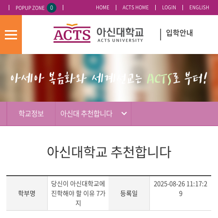
0
HOME
ACTS HOME
LOGIN
ENGLISH
POPUP ZONE
오늘 하루 이 창 열지 않기
입학안내
모
바
입
배
일
시
너
메
도
영
뉴
우
역
미
학교정보
아신대 추천합니다
아신대학교 추천합니다
당신이 아신대학교에
2025-08-26 11:17:2
학부명
진학해야 할 이유 7가
등록일
9
지