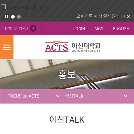
오늘 하루 이 창 열지 않기
POPUP ZONE
LOGIN
AIGS
ENGLISH
2
모
바
홍
배
일
보
너
메
홍보
영
뉴
사
역
제
동
FOCUS on ACTS
아신TALK
행
아신TALK