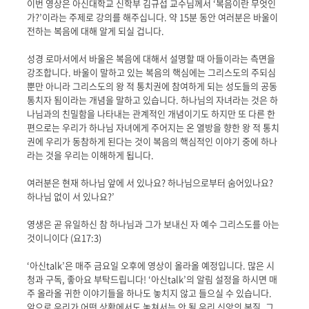
이번 영상은 아신대학교 신학부 김규섭 교수님께서 ‘복음이란 무엇인
가?’이라는 주제로 강의를 해주십니다. 약 15분 동안 여러분은 바울이
전하는 복음에 대해 알게 되실 겁니다.
성경 로마서에서 바울은 복음에 대해서 설명할 때 아들이라는 측면을
강조합니다. 바울이 말하고 있는 복음의 핵심에는 그리스도의 주되심
뿐만 아니라 그리스도의 왕 적 통치권에 참여하게 되는 성도들의 공동
통치자 됨이라는 개념을 말하고 있습니다. 하나님의 자녀라는 것은 하
나님과의 친밀함을 나타내는 관계적인 개념이기도 하지만 또 다른 한
편으로는 우리가 하나님 자녀에게 주어지는 온 열방을 향한 왕 적 통치
권에 우리가 동참하게 된다는 것이 복음의 핵심적인 이야기 중에 하나
라는 것을 우리는 이해하게 됩니다.
여러분은 현재 하나님 앞에 서 있나요? 하나님으로부터 숨어있나요?
하나님 없이 서 있나요?’
영생은 곧 유일하신 참 하나님과 그가 보내신 자 예수 그리스도를 아는
것이니이다 (요17:3)
‘아신talk’은 매주 금요일 오후에 영상이 올라올 예정입니다. 많은 시
청과 구독, 좋아요 부탁드립니다! ‘아신talk’의 알림 설정을 하시면 매
주 올라올 귀한 이야기들을 하나도 놓치지 않고 들으실 수 있습니다.
앞으로 우리가 어떤 상황에서도 놓쳐서는 안 될 우리 신앙의 본질, 그