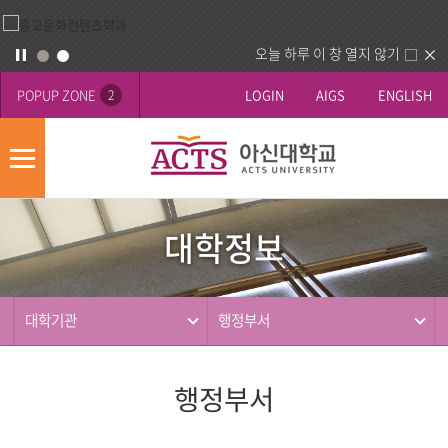
오늘 하루 이 창 열지 않기
POPUP ZONE
LOGIN
AIGS
ENGLISH
2
모
바
대
배
일
학
너
메
대학정보
정
영
뉴
사
보
역
제
동
대학기관
행정부서
행
행정부서