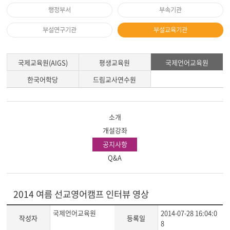
행정부서
부속기관
부설연구기관
부설교육기관
국제교육원(AIGS)
평생교육원
국제언어교육원
한국어학당
드림교사연수원
소개
개설강좌
공지사항
Q&A
2014 여름 선교영어캠프 인터뷰 영상
국제언어교육원
2014-07-28 16:04:0
작성자
등록일
8