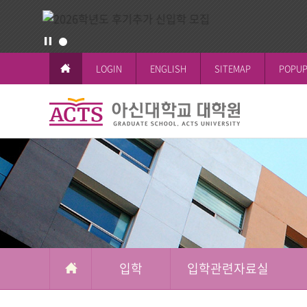
LOGIN
ENGLISH
SITEMAP
POPUP
입
학
교육이념과 
공지사항
일반대학원
학사일정
논문작성안
공지사항
철학박사(Ph.D.
전체공지
시험 및 성
신학박사(Th.D.
일반대학원
석박사통합과
신학대학원
석사과정
선교대학원
입학
입학관련자료실
교육대학원
상담대학원
복지대학원