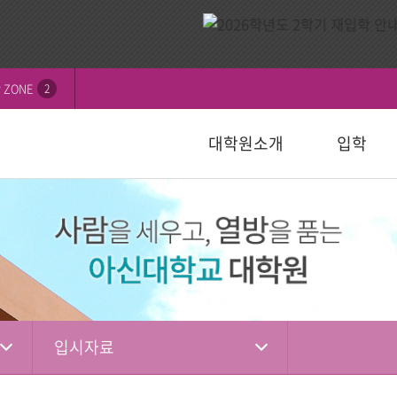
 ZONE
2
대학원소개
입학
비전
내
연혁
모집요강
신학대학원
학칙 및 규정
논문심사일정
묻고답하기
교수소개
자주하는 질
선교대학원
등록 및 수
논문서식자
자료실
)
일반대학원
성경강해학(Th.M.)
일반대학원
행정서식
적안내
장학안내
입학관련자
)
신학대학원
목회학석사
신학대학원
수업자료실
상담대학원
정
선교대학원
문학석사
선교대학원
입학관련서식
교육대학원
교육대학원
입시자료
상담학석사
입시자료
상담대학원
상담대학원
다문화교육복지대학원
복지대학원
편입학
다문화교육복