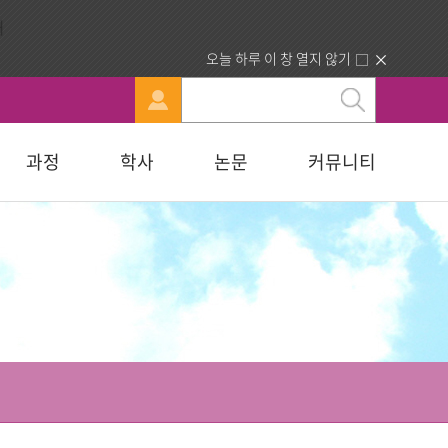
오늘 하루 이 창 열지 않기
과정
학사
논문
커뮤니티
문
강신청
료실
행정부서 안내
묻고답하기
교육대학원
휴·복학 안내
연구윤리자료실
청빙게시판
교육학석사
료실
찾아오시는길
합격자조회/고지서출력
복지대학원
입학원서접수
사회복지학석사
다문화교육복지대학원
지대학원