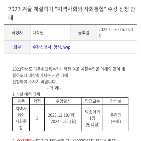
2023 겨울 계절학기 "지역사회와 사회통합" 수강 신청 안
내
2023-11-30 15:26:3
작성자
대학원
등록일
8
첨부
수강신청서_양식.hwp
게
2023
학년도 다문화교육복지대학원 겨울 계절수업을 아래와 같이 개
시
설하오니 대상학기차는 기간 내에
글
신청하여 주시기 바랍니다
.
본
-
아 래
-
문
1.
개설 예정 과목
과목
학점
수업일시
담당교수
강의실
지역사
박송아외
회와
2023.12.19.(
화
) ~
온라인
3
1
명
사회통
2024.1.22.(
월
)
(
녹화
)
(
팀티칭
)
합
2.
수강 대상
:
4
학기차 재학생만 가능
(2022
학년도 전기 신입생
)