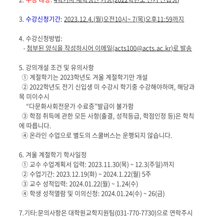
3.
수강신청기간
:
2023.12.4.(
월
)
오전
10
시
~ 7(
목
)
오후
11:59
까지
4.
수강신청방법
:
-
첨부된 양식을 작성하시어 이메일
(acts100@acts.ac.kr)
로 발송
5.
강의개설 조건 및 유의사항
①
계절학기는
2023
학년도 겨울 계절학기만 개설
②
2022
학년도 전기 신입생 미 수강시 학기중 수강해야하며
,
해당과
목 미이수시
“
다문화사회전문가 수료증
”
발급이 불가함
③
학점 취득에 관한 모든 사항
(
출결
,
성적등급
,
학점인정 등
)
은 학칙
에 따릅니다
.
④
온라인 수업으로 별도의 스쿨버스는 운행되지 않습니다
.
6.
겨울 계절학기 학사일정
①
교수 수업계획서 입력
: 2023.11.30(
목
) ~ 12.3(
주일
)
까지
②
수업기간
: 2023.12.19(
화
) ~ 2024.1.22(
월
) 5
주
③
교수 성적입력
: 2024.01.22(
월
) ~ 1.24(
수
)
④
학생 성적열람 및 이의신청
: 2024.01.24(
수
) ~ 26(
금
)
7.
기타
:
문의사항은 대학원교학지원팀
(031-770-7730)
으로 연락주시