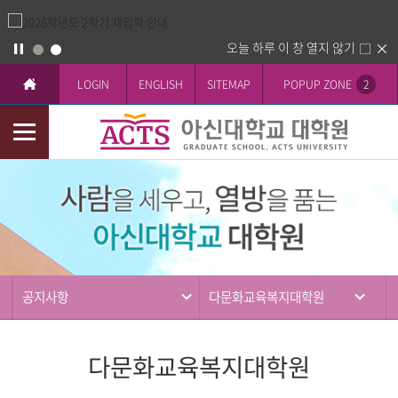
오늘 하루 이 창 열지 않기
LOGIN
ENGLISH
SITEMAP
POPUP ZONE
2
모
바
커
일
뮤
메
니
뉴
티
공지사항
다문화교육복지대학원
다문화교육복지대학원