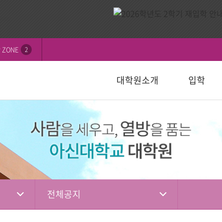
 ZONE
2
대학원소개
입학
비전
내
연혁
모집요강
신학대학원
학칙 및 규정
논문심사일정
묻고답하기
교수소개
자주하는 질
선교대학원
등록 및 수
논문서식자
자료실
)
일반대학원
성경강해학(Th.M.)
일반대학원
행정서식
적안내
장학안내
입학관련자
)
신학대학원
목회학석사
신학대학원
수업자료실
상담대학원
정
선교대학원
문학석사
선교대학원
입학관련서식
교육대학원
교육대학원
입시자료
상담학석사
전체공지
상담대학원
상담대학원
다문화교육복지대학원
복지대학원
편입학
다문화교육복