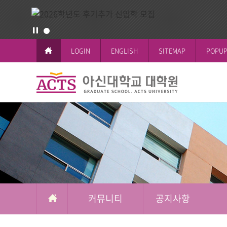
LOGIN
ENGLISH
SITEMAP
POPUP
커
뮤
교육이념과 
공지사항
일반대학원
학사일정
논문작성안
공지사항
니
철학박사(Ph.D.
전체공지
티
시험 및 성
신학박사(Th.D.
일반대학원
석박사통합과
신학대학원
석사과정
선교대학원
커뮤니티
공지사항
교육대학원
상담대학원
복지대학원