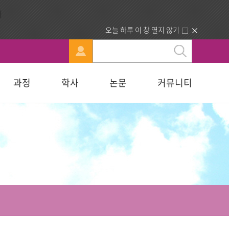
오늘 하루 이 창 열지 않기
과정
학사
논문
커뮤니티
문
강신청
료실
행정부서 안내
묻고답하기
교육대학원
휴·복학 안내
연구윤리자료실
청빙게시판
교육학석사
료실
찾아오시는길
합격자조회/고지서출력
복지대학원
입학원서접수
사회복지학석사
다문화교육복지대학원
지대학원