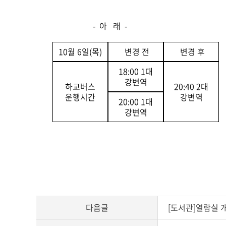
- 아 래 -
10월 6일(목)
변경 전
변경 후
18:00 1대
강변역
하교버스
20:40 2대
운행시간
강변역
20:00 1대
강변역
다음글
[도서관]열람실 