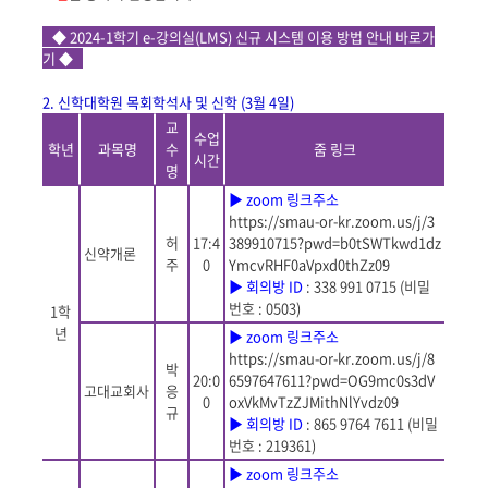
◆ 2024-1
학기
e-
강의실(LMS) 신규 시스템 이용 방법 안내 바로가
기 ◆
2.
신학대학원 목회학석사 및 신학 (3월 4일)
교
수업
학년
과목명
수
줌 링크
시간
명
▶
zoom
링크주소
https://smau-or-kr.zoom.us/j/3
허
17:4
389910715?pwd=b0tSWTkwd1dz
신약개론
주
0
YmcvRHF0aVpxd0thZz09
▶
회의방
ID
: 338 991 0715 (
비밀
번호
: 0503)
1
학
년
▶
zoom
링크주소
https://smau-or-kr.zoom.us/j/8
박
20:0
6597647611?pwd=OG9mc0s3dV
고대교회사
응
0
oxVkMvTzZJMithNlYvdz09
규
▶
회의방
ID
: 865 9764 7611 (
비밀
번호
: 219361)
▶
zoom
링크주소