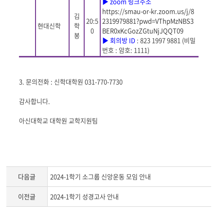
▶
zoom
링크주소
https://smau-or-kr.zoom.us/j/8
김
20:5
2319979881?pwd=VThpMzNBS3
현대신학
학
0
BER0xKcGozZGtuNjJQQT09
봉
▶
회의방
ID
: 823 1997 9881 (
비밀
번호
:
암호
: 1111)
3.
문의전화
:
신학대학원
031-770-7730
감사합니다
.
아신대학교 대학원 교학지원팀
다음글
2024-1학기 소그룹 신앙운동 모임 안내
이전글
2024-1학기 성경고사 안내