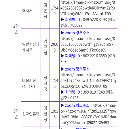
https://smau-or-kr.zoom.us/j/8
김
17:4
4952283193?pwd=RDRYVmZzR3
역사서
은
0
VGUUxQWlA4U2doNVdpUT09
정
▶
회의방
ID
: 849 5228 3193 (
비밀
번호
: 765022)
2
학
년
▶
zoom
링크주소
https://smau-or-kr.zoom.us/j/8
김
일반서신과
20:0
6222166580?pwd=TjJvY0dmSkl
규
계시록
0
Ub0M0c1dSam9lTko0dz09
섭
▶
회의방
ID
: 862 2216 6580 (419
393)
▶
zoom
링크주소
https://smau-or-kr.zoom.us/j/3
정
바울서신
17:4
598197248?pwd=N2pMTVFVZTlq
성
(
신대원
)
0
bExEQStCUnZWOUJhUT09
국
▶
회의방
ID
: 359 819 7248 (
비밀
번호
: 0123)
▶
zoom
링크주소 :
https://smau-
김
3
학
19:1
or-kr.zoom.us/j/7285133257?pw
선교인류학
한
년
5
d=bTlBbktJVVVjZEx2a01MREdaa
성
jloQT09&omn=89027185493