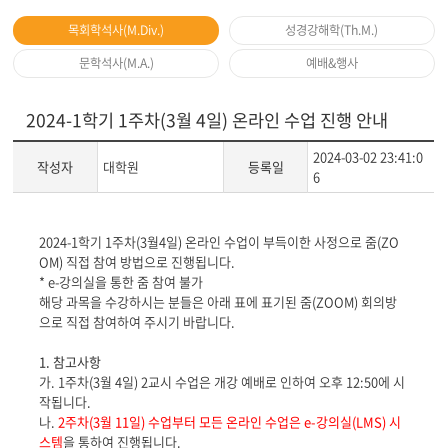
목회학석사(M.Div.)
성경강해학(Th.M.)
문학석사(M.A.)
예배&행사
2024-1학기 1주차(3월 4일) 온라인 수업 진행 안내
2024-03-02 23:41:0
작성자
대학원
등록일
6
게
2024-1
학기 1주차(3월4일) 온라인 수업이 부득이한 사정으로 줌
(ZO
시
OM)
직접 참여 방법으로 진행됩니다
.
글
* e-
강의실을 통한 줌 참여 불가
본
해당 과목을 수강하시는 분들은 아래 표에 표기된 줌
(ZOOM)
회의방
문
으로 직접 참여하여 주시기 바랍니다
.
1. 참고사항
가
. 1
주차
(3
월
4
일
) 2
교시 수업은 개강 예배로 인하여 오후
12:50
에 시
작됩니다
.
나
.
2
주차
(3
월
11
일
)
수업부터 모든 온라인 수업은
e-
강의실(LMS) 시
스템
을 통하여 진행됩니다
.