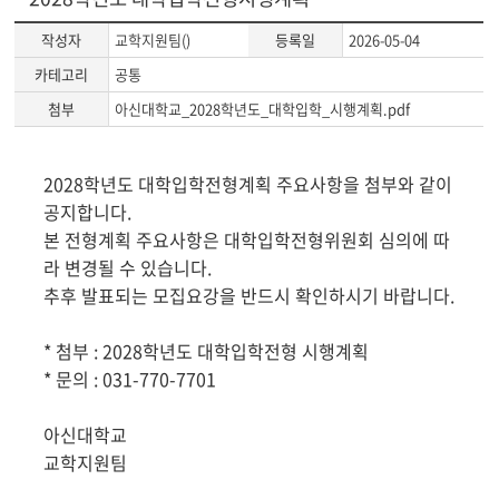
작성자
교학지원팀()
등록일
2026-05-04
카테고리
공통
첨부
아신대학교_2028학년도_대학입학_시행계획.pdf
게
2028학년도 대학입학전형계획 주요사항을 첨부와 같이
시
공지합니다.
글
본 전형계획 주요사항은 대학입학전형위원회 심의에 따
본
라 변경될 수 있습니다.
문
추후 발표되는 모집요강을 반드시 확인하시기 바랍니다.
* 첨부 : 2028학년도 대학입학전형 시행계획
* 문의 : 031-770-7701
아신대학교
교학지원팀