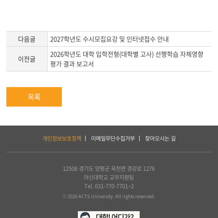
다음글
2027학년도 수시모집요강 및 인터넷접수 안내
2026학년도 대학 입학전형(대학별 고사) 선행학습 자체영향
이전글
평가 결과 보고서
목록
하
개인정보보호정책
이메일무단수집거부
찾아오시는 길
단
서
비
스
12508 경기도 양평군 옥천면 경강로 1276
및
아신대학교 교무지원팀
아
Tel. 031-770-7701~2
세
ⓒ 2026 ACTS University. All rights reserved.
아
연
합