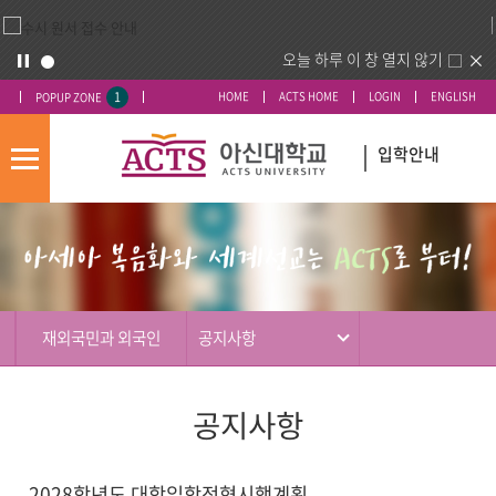
오늘 하루 이 창 열지 않기
1
HOME
ACTS HOME
LOGIN
ENGLISH
POPUP ZONE
입학안내
모
바
입
배
일
시
너
메
도
영
뉴
우
역
미
재외국민과 외국인
공지사항
공지사항
2028학년도 대학입학전형시행계획