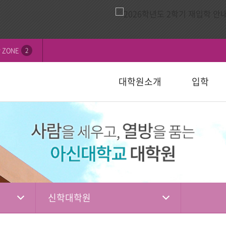
 ZONE
2
대학원소개
입학
비전
내
연혁
모집요강
신학대학원
학칙 및 규정
논문심사일정
묻고답하기
교수소개
자주하는 질
선교대학원
등록 및 수
논문서식자
자료실
)
일반대학원
성경강해학(Th.M.)
일반대학원
행정서식
적안내
장학안내
입학관련자
)
신학대학원
목회학석사
신학대학원
수업자료실
상담대학원
정
선교대학원
문학석사
선교대학원
입학관련서식
교육대학원
교육대학원
입시자료
상담학석사
신학대학원
상담대학원
상담대학원
다문화교육복지대학원
복지대학원
편입학
다문화교육복