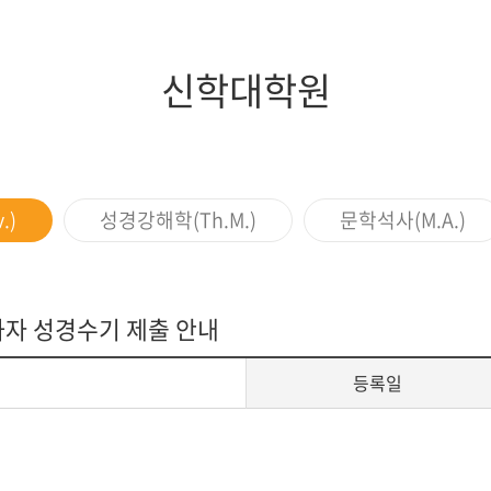
지대학원
전체모집요강
신학대학원
.)
성경강해학(Th.M.)
문학석사(M.A.)
과자 성경수기 제출 안내
등록일