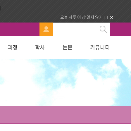
오늘 하루 이 창 열지 않기
과정
학사
논문
커뮤니티
문
강신청
료실
행정부서 안내
묻고답하기
교육대학원
휴·복학 안내
연구윤리자료실
청빙게시판
교육학석사
료실
찾아오시는길
합격자조회/고지서출력
복지대학원
입학원서접수
사회복지학석사
다문화교육복지대학원
지대학원