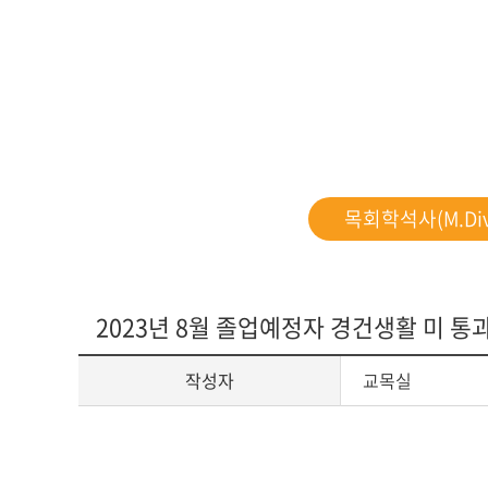
다문화교육복
목회학석사(M.Div
2023년 8월 졸업예정자 경건생활 미 통
작성자
교목실
게