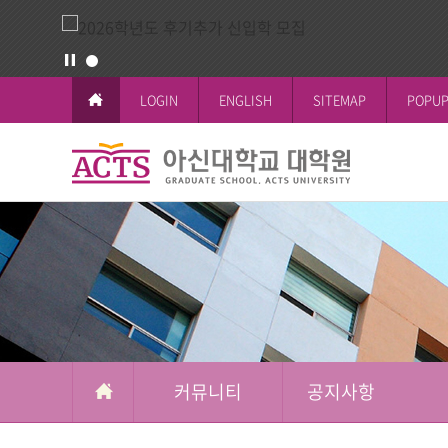
LOGIN
ENGLISH
SITEMAP
POPUP
커
뮤
교육이념과 
공지사항
일반대학원
학사일정
논문작성안
공지사항
니
철학박사(Ph.D.
전체공지
티
시험 및 성
신학박사(Th.D.
일반대학원
석박사통합과
신학대학원
석사과정
선교대학원
커뮤니티
공지사항
교육대학원
상담대학원
복지대학원