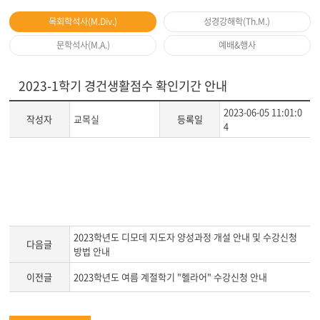
목회학석사(M.Div.)
성경강해학(Th.M.)
문학석사(M.A.)
예배&행사
2023-1학기 경건생활점수 확인기간 안내
2023-06-05 11:01:0
작성자
교목실
등록일
4
게
시
글
본
문
2023학년도 디모데 지도자 양성과정 개설 안내 및 수강신청
다음글
방법 안내
이전글
2023학년도 여름 계절학기 "헬라어" 수강신청 안내