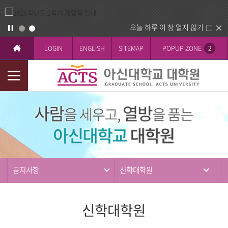
오늘 하루 이 창 열지 않기
LOGIN
ENGLISH
SITEMAP
POPUP ZONE
2
모
바
커
일
뮤
메
니
뉴
티
공지사항
신학대학원
신학대학원