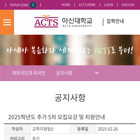
0
HOME
ACTS HOME
LOGIN
ENGLISH
POPUP ZONE
오늘 하루 이 창 열지 않기
입학안내
모
바
입
배
일
시
너
메
도
영
뉴
우
역
미
재외국민과 외국인
공지사항
공지사항
2025학년도 추가 5차 모집요강 및 지원안내
작성자
교학지원팀()
등록일
2025-02-26
카테고리
추가