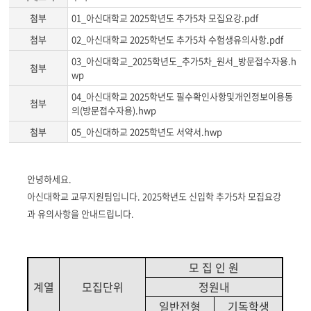
첨부
01_아신대학교 2025학년도 추가5차 모집요강.pdf
첨부
02_아신대학교 2025학년도 추가5차 수험생유의사항.pdf
03_아신대학교_2025학년도_추가5차_원서_방문접수자용.h
첨부
wp
04_아신대학교 2025학년도 필수확인사항및개인정보이용동
첨부
의(방문접수자용).hwp
첨부
05_아신대하교 2025학년도 서약서.hwp
게
안녕하세요.
시
아신대학교 교무지원팀입니다. 2025학년도 신입학 추가5차 모집요강
글
과 유의사항을 안내드립니다.
본
문
모 집 인 원
계열
모집단위
정원내
일반전형
기독학생