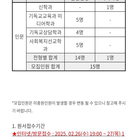
신학과
-
1
명
기독교교육과 미
5명
-
디어학과
기독교상담학과
4
명
-
인문
사회복지선교학
5명
-
과
전형별 합계
14
명
1
명
모집인원 합계
15
명
*모집인원은 미충원인원이 발생할 경우 변동 될 수 있으니 참고해 주시
기 바랍니다.
1. 원서접수기간
★인터넷/방문접수 : 2025. 02.26(수) 19:00 ~ 27(목) 1