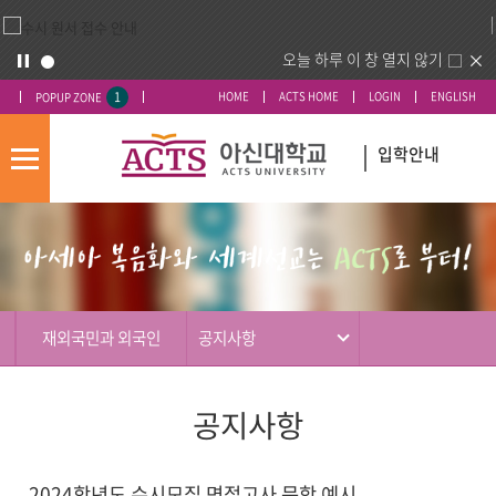
오늘 하루 이 창 열지 않기
1
HOME
ACTS HOME
LOGIN
ENGLISH
POPUP ZONE
입학안내
모
바
입
배
일
시
너
메
도
영
뉴
우
역
미
재외국민과 외국인
공지사항
공지사항
2024학년도 수시모집 면접고사 문항 예시