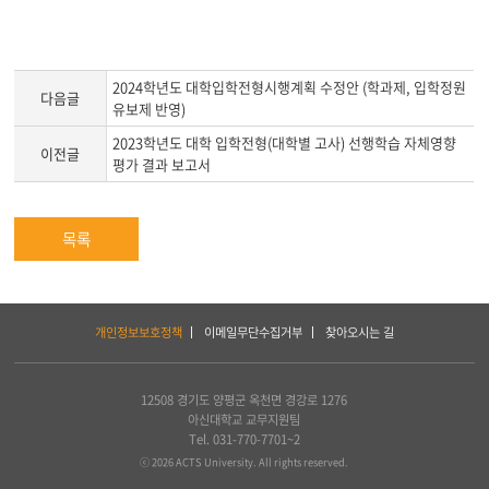
2024학년도 대학입학전형시행계획 수정안 (학과제, 입학정원
다음글
유보제 반영)
2023학년도 대학 입학전형(대학별 고사) 선행학습 자체영향
이전글
평가 결과 보고서
목록
하
개인정보보호정책
이메일무단수집거부
찾아오시는 길
단
서
비
스
12508 경기도 양평군 옥천면 경강로 1276
및
아신대학교 교무지원팀
아
Tel. 031-770-7701~2
세
ⓒ 2026 ACTS University. All rights reserved.
아