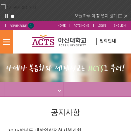
오늘 하루 이 창 열지 않기
1
HOME
ACTS HOME
LOGIN
ENGLISH
POPUP ZONE
입학안내
모
바
입
배
일
시
너
메
도
영
뉴
우
역
미
공지사항
2025학년도 대학입학전형시행계획