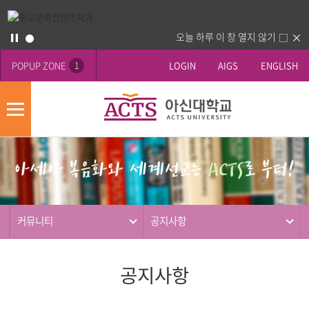
오늘 하루 이 창 열지 않기
POPUP ZONE
LOGIN
AIGS
ENGLISH
1
모
바
게
배
일
시
너
메
판
영
뉴
사
역
제
동
커뮤니티
공지사항
행
공지사항