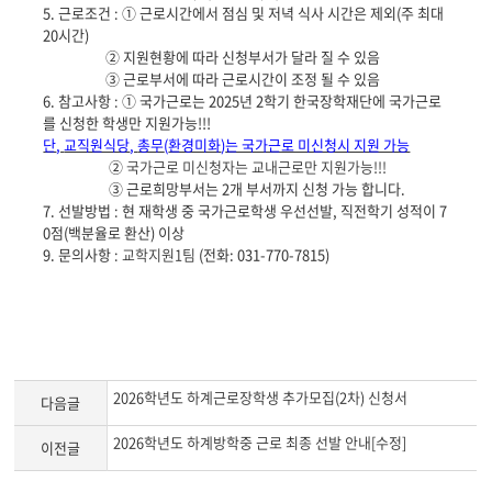
5.
근로조건
:
①
근로시간에서 점심 및 저녁 식사 시간은 제외
(
주 최대
20
시간
)
②
지원현황에 따라 신청부서가 달라 질 수 있음
③
근로부서에 따라 근로시간이 조정 될 수 있음
6.
참고사항
:
①
국가근로는
2025
년
2
학기 한국장학재단에 국가근로
를 신청한 학생만 지원가능
!!!
단
,
교직원식당
,
총무
(
환경미화
)
는 국가근로 미신청시 지원 가능
②
국가근로 미신청자는 교내근로만 지원가능
!!!
③
근로희망부서는
2
개 부서까지 신청 가능 합니다
.
7.
선발방법
:
현 재학생 중 국가근로학생 우선선발
,
직전학기 성적이
7
0
점
(
백분율로 환산
)
이상
9.
문의사항
: 교학지원1팀
(
전화
: 031-770-7815)
2026학년도 하계근로장학생 추가모집(2차) 신청서
다음글
2026학년도 하계방학중 근로 최종 선발 안내[수정]
이전글