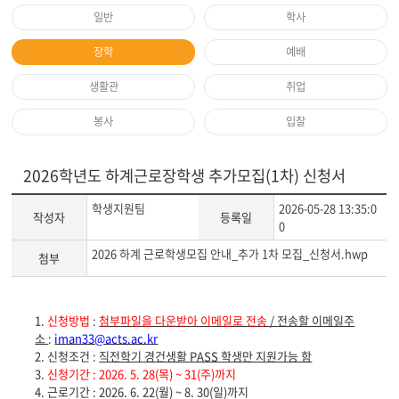
일반
학사
장학
예배
생활관
취업
봉사
입찰
2026학년도 하계근로장학생 추가모집(1차) 신청서
학생지원팀
2026-05-28 13:35:0
작성자
등록일
0
2026 하계 근로학생모집 안내_추가 1차 모집_신청서.hwp
첨부
게
1.
신청방법
:
첨부파일을 다운받아 이메일로 전송
/
전송할 이메일주
시
소
:
iman33@acts.ac.kr
글
2.
신청조건
:
직전학기 경건생활
PASS
학생만 지원가능 함
본
3.
신청기간
: 2026. 5. 28(
목
) ~ 31(
주
)
까지
문
4.
근로기간
: 2026. 6. 22(
월
) ~ 8. 30(
일
)
까지