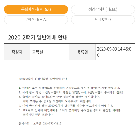
목회학석사(M.Div.)
성경강해학(Th.M.)
문학석사(M.A.)
예배&행사
2020-2학기 일반예배 안내
2020-09-09 14:45:0
작성자
교목실
등록일
0
게
시
글
본
문