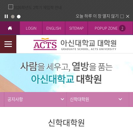
오늘 하루 이 창 열지 않기
LOGIN
ENGLISH
SITEMAP
POPUP ZONE
2
모
바
커
일
뮤
메
니
뉴
티
공지사항
신학대학원
신학대학원