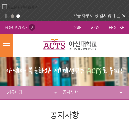
오늘 하루 이 창 열지 않기
POPUP ZONE
LOGIN
AIGS
ENGLISH
2
모
바
게
배
일
시
너
메
판
영
뉴
사
역
제
동
커뮤니티
공지사항
행
공지사항