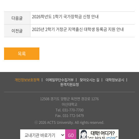
글
본
문
2026학년도 1학기 국가장학금 신청 안내
다음글
2025년 2학기 거창군 지역출신 대학생 등록금 지원 안내
이전글
목록
하
개인정보보호정책
이메일무단수집거부
찾아오시는 길
대학정보공시
단
원격지원요청
서
비
스
12508 경기도 양평군 옥천면 경강로 1276
및
아신대학교
아
Tel. 031-770-7700
세
Fax. 031-772-5479
아
ⓒ 2026 ACTS University. All rights reserved.
연
합
GO
신