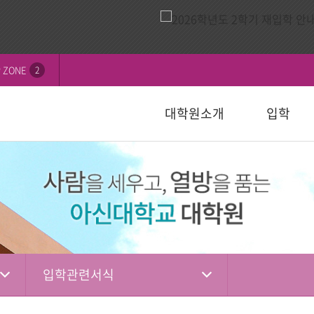
 ZONE
2
대학원소개
입학
비전
내
연혁
모집요강
신학대학원
학칙 및 규정
논문심사일정
묻고답하기
교수소개
자주하는 질
선교대학원
등록 및 수
논문서식자
자료실
)
일반대학원
성경강해학(Th.M.)
일반대학원
행정서식
적안내
장학안내
입학관련자
)
신학대학원
목회학석사
신학대학원
수업자료실
상담대학원
정
선교대학원
문학석사
선교대학원
입학관련서식
교육대학원
교육대학원
입시자료
상담학석사
입학관련서식
상담대학원
상담대학원
다문화교육복지대학원
복지대학원
편입학
다문화교육복