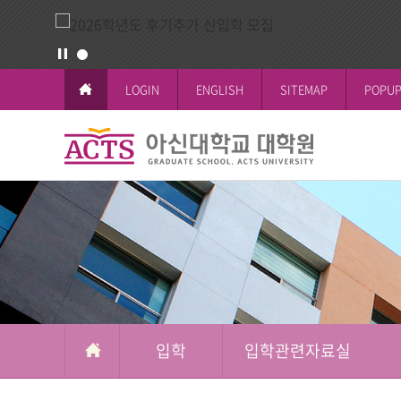
LOGIN
ENGLISH
SITEMAP
POPUP
입
학
교육이념과 
공지사항
일반대학원
학사일정
논문작성안
공지사항
철학박사(Ph.D.
전체공지
시험 및 성
신학박사(Th.D.
일반대학원
석박사통합과
신학대학원
석사과정
선교대학원
입학
입학관련자료실
교육대학원
상담대학원
복지대학원