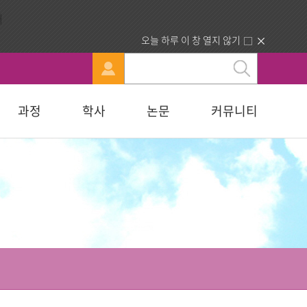
오늘 하루 이 창 열지 않기
과정
학사
논문
커뮤니티
문
강신청
료실
행정부서 안내
묻고답하기
교육대학원
휴·복학 안내
연구윤리자료실
청빙게시판
교육학석사
료실
찾아오시는길
합격자조회/고지서출력
복지대학원
입학원서접수
사회복지학석사
다문화교육복지대학원
지대학원