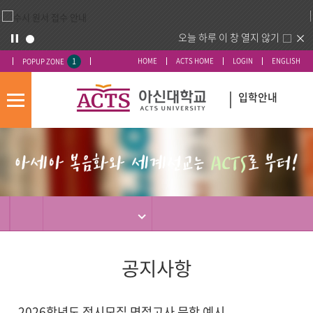
오늘 하루 이 창 열지 않기
1
HOME
ACTS HOME
LOGIN
ENGLISH
POPUP ZONE
입학안내
모
바
입
배
일
시
너
메
도
영
뉴
우
역
미
공지사항
2026학년도 정시모집 면접고사 문항 예시