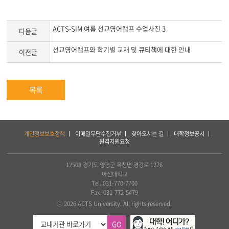
ACTS-SIM 여름 선교영어캠프 수업사진 3
다음글
선교영어캠프와 학기별 교재 및 큐티책에 대한 안내
이전글
목록
하
개인정보보호정책
이메일무단수집거부
찾아오시는 길
대학정보공시
단
원격지원요청
서
비
스
12508 경기도 양평군 옥천면 경강로 1276
및
아신대학교
아
Tel. 031-770-7700
세
Fax. 031-772-5479
아
ⓒ 2026 ACTS University. All rights reserved.
연
합
GO
신