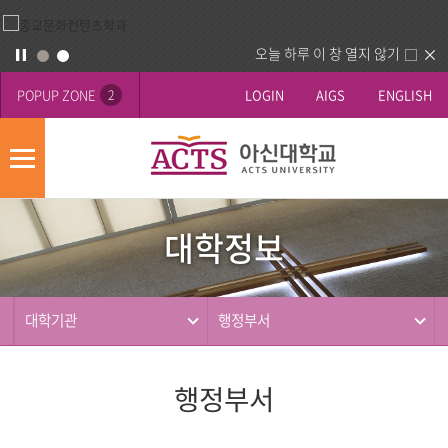
오늘 하루 이 창 열지 않기
POPUP ZONE
LOGIN
AIGS
ENGLISH
2
모
바
대
배
일
학
너
메
대학정보
정
영
뉴
사
보
역
제
동
대학기관
행정부서
행
행정부서