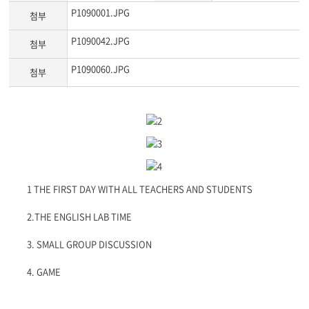
P1090001.JPG
첨부
P1090042.JPG
첨부
P1090060.JPG
첨부
게
시
글
본
문
1 THE FIRST DAY WITH ALL TEACHERS AND STUDENTS
2.THE ENGLISH LAB TIME
3. SMALL GROUP DISCUSSION
4. GAME