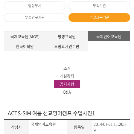
행정부서
부속기관
부설연구기관
부설교육기관
국제교육원(AIGS)
평생교육원
국제언어교육원
한국어학당
드림교사연수원
소개
개설강좌
공지사항
Q&A
ACTS-SIM 여름 선교영어캠프 수업사진1
국제언어교육원
2014-07-21 11:20:2
작성자
등록일
9