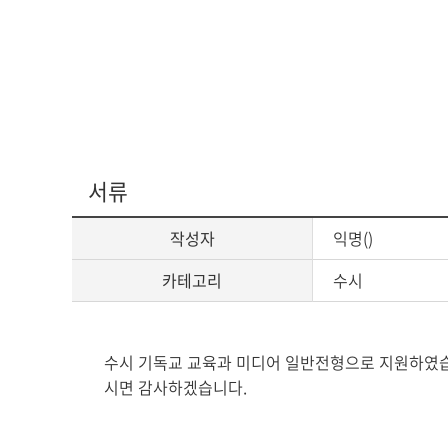
서류
작성자
익명()
카테고리
수시
게
수시 기독교 교육과 미디어 일반전형으로 지원하였습니
시
시면 감사하겠습니다.
글
본