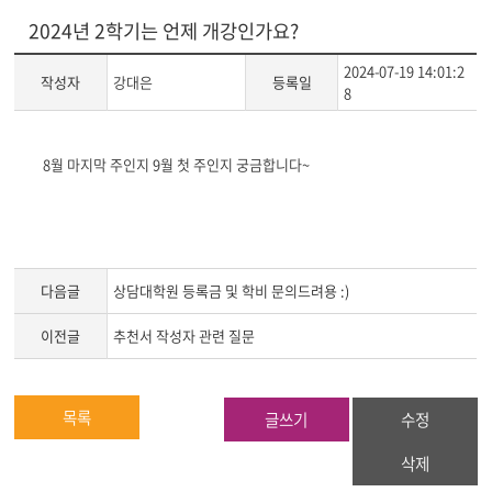
2024년 2학기는 언제 개강인가요?
2024-07-19 14:01:2
작성자
강대은
등록일
8
게
8월 마지막 주인지 9월 첫 주인지 궁금합니다~
시
글
본
문
다음글
상담대학원 등록금 및 학비 문의드려용 :)
이전글
추천서 작성자 관련 질문
목록
글쓰기
수정
삭제