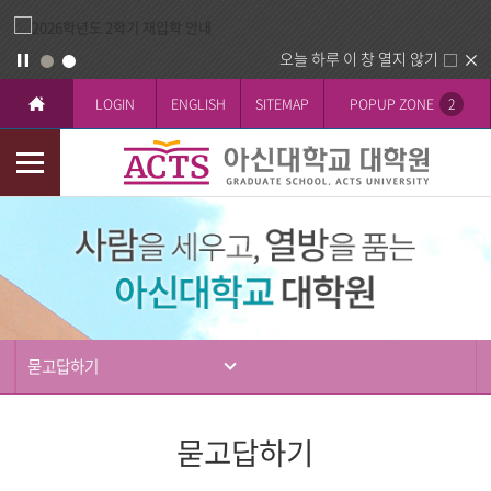
오늘 하루 이 창 열지 않기
LOGIN
ENGLISH
SITEMAP
POPUP ZONE
2
모
바
입
일
학
메
뉴
묻고답하기
묻고답하기