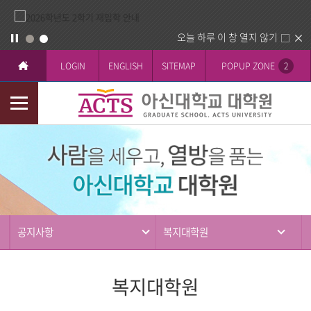
오늘 하루 이 창 열지 않기
LOGIN
ENGLISH
SITEMAP
POPUP ZONE
2
모
바
커
일
뮤
메
니
뉴
티
공지사항
복지대학원
복지대학원