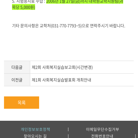
5. 시험응시료 수납 :
2006년 1월 27일(금)까지 대학원교학지원팀(과
목당
5,000원
)
기타 문의사항은 교학처(031-770-7793~5)으로 연락주시기 바랍니다.
다음글
제2회 사회복지실습보고회(시간변경)
이전글
제1회 사회복지실습발표회 개최안내
목록
개인정보보호정책
이메일무단수집거부
찾아오시는 길
전화번호안내