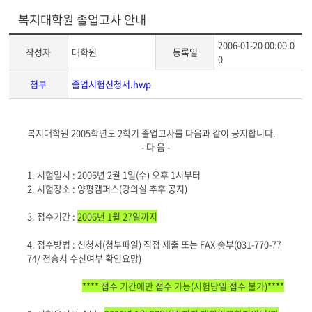
복지대학원 졸업고사 안내
2006-01-20 00:00:0
작성자
대학원
등록일
0
첨부
졸업시험신청서.hwp
게
복지대학원 2005학년도 2학기 졸업고사를 다음과 같이 공지합니다.
시
- 다 음 -
글
본
1. 시험일시 : 2006년 2월 1일(수)
오후 1시부터
문
2. 시험장소 : 양평캠퍼스(강의실 추후 공지)
3. 접수기간 :
2006년 1월 27일까지
4. 접수방법 : 신청서(첨부파일) 직접 제출 또는 FAX 송부(031-770-77
74/ 전송시 수신여부 확인요망)
**** 접수 기간에만 접수 가능(시험당일 접수 불가)****