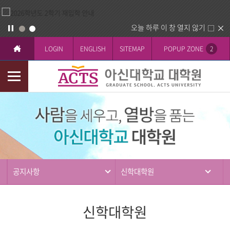
오늘 하루 이 창 열지 않기
LOGIN
ENGLISH
SITEMAP
POPUP ZONE
2
모
바
커
일
뮤
메
니
뉴
티
공지사항
신학대학원
신학대학원