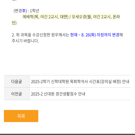
(변경
후)
: 1학년
예배학(
목
, 야간 2교시,
대면
) / 모세오경(
월
, 야간 2교시,
온라
인
)
2. 위 과목을 수강신청한 원우께서는
현재 ~ 8. 26(화) 자정까지 변경
해
주시기 바랍니다.
다음글
2025-2학기 신학대학원 목회학석사 시간표(강의실 배정) 안내
이전글
2025-2 신대원 경건생활점수 안내
목록