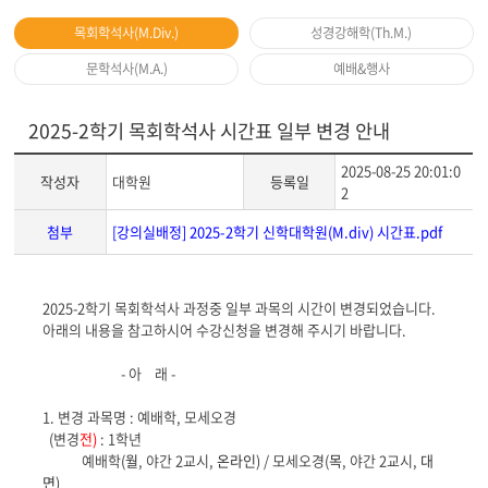
목회학석사(M.Div.)
성경강해학(Th.M.)
문학석사(M.A.)
예배&행사
2025-2학기 목회학석사 시간표 일부 변경 안내
2025-08-25 20:01:0
작성자
대학원
등록일
2
첨부
[강의실배정] 2025-2학기 신학대학원(M.div) 시간표.pdf
게
2025-2학기 목회학석사 과정중 일부 과목의 시간이 변경되었습니다.
시
아래의 내용을 참고하시어 수강신청을 변경해 주시기 바랍니다.
글
본
- 아 래 -
문
1. 변경 과목명 : 예배학, 모세오경
(변경
전)
: 1학년
예배학(
월
, 야간 2교시,
온라인
) / 모세오경(
목
, 야간 2교시,
대
면
)