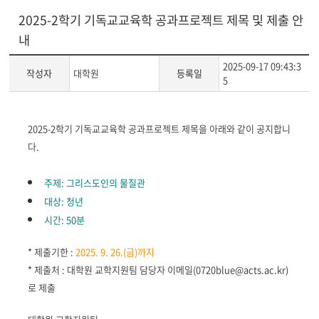
2025-2학기 기독교교육학 공과프로젝트 제목 및 제출 안
내
2025-09-17 09:43:3
작성자
대학원
등록일
5
게
2025-2학기 기독교교육학 공과프로젝트 제목을 아래와 같이 공지합니
시
다.
글
본
주제: 그리스도인의 물질관
문
대상: 청년
시간: 50분
* 제출기한 :
2025. 9. 26.(금)까지
* 제출처 :
대학원 교학지원팀 담당자 이메일(0720blue@acts.ac.kr)
로 제출