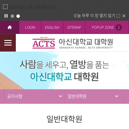
오늘 하루 이 창 열지 않기
LOGIN
ENGLISH
SITEMAP
POPUP ZONE
2
모
바
커
일
뮤
메
니
뉴
티
공지사항
일반대학원
일반대학원