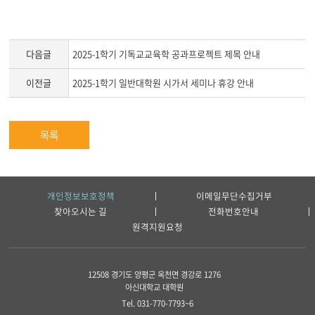
다음글
2025-1학기 기독교교육학 공과프로젝트 제목 안내
이전글
2025-1학기 일반대학원 시가서 세미나 휴강 안내
목록
개인정보보호정책
이메일무단수집거부
찾아오시는 길
전화번호안내
원격지원요청
12508 경기도 양평군 옥천면 경강로 1276
아신대학교 대학원
Tel. 031-770-7793~6