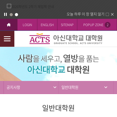
오늘 하루 이 창 열지 않기
LOGIN
ENGLISH
SITEMAP
POPUP ZONE
2
모
바
커
일
뮤
메
니
뉴
티
공지사항
일반대학원
일반대학원