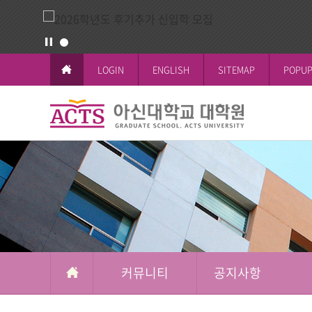
LOGIN
ENGLISH
SITEMAP
POPUP
커
뮤
교육이념과 
공지사항
일반대학원
학사일정
논문작성안
공지사항
니
철학박사(Ph.D.
전체공지
티
시험 및 성
신학박사(Th.D.
일반대학원
석박사통합과
신학대학원
석사과정
선교대학원
커뮤니티
공지사항
교육대학원
상담대학원
복지대학원