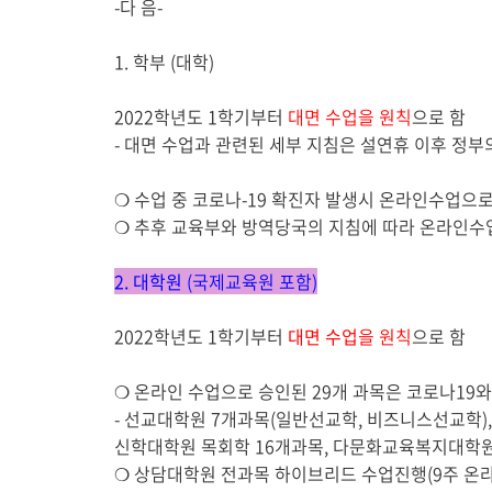
-
다 음
-
1.
학부
(
대학
)
2022
학년도
1
학기부터
대면 수업
을 원칙
으로 함
-
대면 수업과 관련된 세부 지침은 설연휴 이후 정
❍
수업 중
코로나
-19
확진자 발생시 온라인수업으로
❍
추후 교육부와 방역당국의 지침에 따라 온라인수
2.
대학원
(
국제교육원 포함
)
2022
학년도
1
학기부터
대면 수업
을 원칙
으로 함
❍
온라인 수업으로 승인된
29
개 과목은 코로나
19
와
-
선교대학원
7
개과목
(
일반선교학
,
비즈니스선교학
)
신학대학원 목회학
16
개과목
,
다문화교육복지대학
❍
상담대학원 전과목 하이브리드 수업진행
(9
주 온