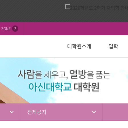
 ZONE
2
대학원소개
입학
비전
내
연혁
모집요강
신학대학원
학칙 및 규정
논문심사일정
묻고답하기
교수소개
자주하는 질
선교대학원
등록 및 수
논문서식자
자료실
)
일반대학원
성경강해학(Th.M.)
일반대학원
행정서식
적안내
장학안내
입학관련자
)
신학대학원
목회학석사
신학대학원
수업자료실
상담대학원
정
선교대학원
문학석사
선교대학원
입학관련서식
교육대학원
교육대학원
입시자료
상담학석사
전체공지
상담대학원
상담대학원
다문화교육복지대학원
복지대학원
편입학
다문화교육복