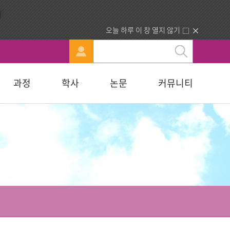
오늘 하루 이 창 열지 않기
과정
학사
논문
커뮤니티
문
강신청
료실
행정부서 안내
묻고답하기
교육대학원
휴·복학 안내
연구윤리자료실
청빙게시판
교육학석사
료실
찾아오시는길
합격자조회/고지서출력
복지대학원
입학원서접수
사회복지학석사
다문화교육복지대학원
지대학원