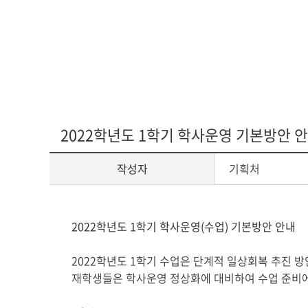
다문화교육복
2022학년도 1학기 학사운영 기본방안 
작성자
기획처
게
2022
학년도
1
학기 학사운영
(
수업
)
기본방안 안내
시
글
2022
학년도
1
학기 수업은 단계적 일상회복 추진 방
본
재학생들은 학사운영 정상화에 대비하여 수업 준비
문