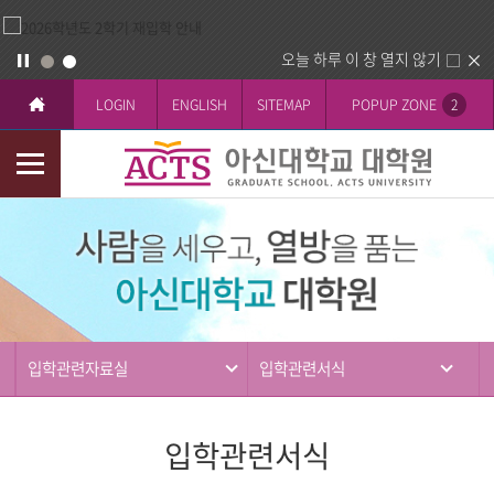
오늘 하루 이 창 열지 않기
LOGIN
ENGLISH
SITEMAP
POPUP ZONE
2
모
바
입
일
학
메
뉴
입학관련자료실
입학관련서식
입학관련서식