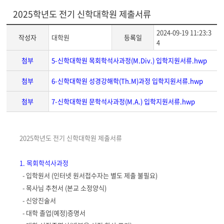
2025학년도 전기 신학대학원 제출서류
2024-09-19 11:23:3
작성자
대학원
등록일
4
첨부
5-신학대학원 목회학석사과정(M.Div.) 입학지원서류.hwp
첨부
6-신학대학원 성경강해학(Th.M)과정 입학지원서류.hwp
첨부
7-신학대학원 문학석사과정(M.A.) 입학지원서류.hwp
게
2025학년도 전기 신학대학원 제출서류
시
글
1. 목회학석사과정
본
-
입학원서 (인터넷 원서접수자는 별도 제출 불필요)
문
- 목사님 추천서 (본교 소정양식)
- 신앙진술서
-
대
학 졸업
(
예정
)
증명서