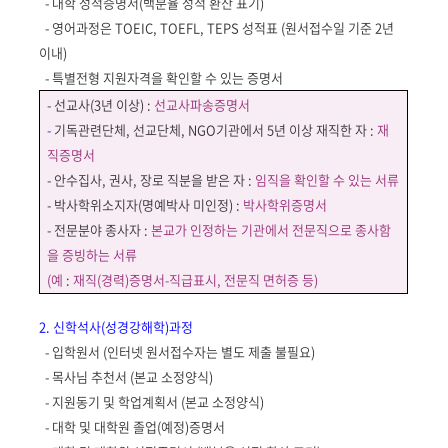
-
대학 성적증명서
(
백분율 성적 환산 표기
)
- 영어과정은
TOEIC, TOEFL, TEPS
성적표
(
원서접수일 기준
2
년
이내
)
-
특별전형 지원자격을 확인할 수 있는 증명서
-
선교사
(3
년 이상
) :
선교사파송증명서
-
기독관련단체
,
선교단체
, NGO
기관에서
5
년 이상 재직한 자
:
재
직증명서
-
안수집사
,
권사
,
장로 직분을 받은 자
:
임직을 확인할 수 있는 서류
-
박사학위소지자
(
명예박사 미인정
) :
박사학위증명서
-
전문분야 종사자 :
본교가 인정하는 기관에서 전문직으로 종사함
을 증빙하는 서류
(
예
:
재직
(
경력
)
증명서
-
직급표시
,
전문직 면허증 등
)
2. 신학석사(성경강해학)과정
-
입학원서 (인터넷 원서접수자는 별도 제출 불필요)
- 목사님 추천서 (본교 소정양식)
- 지원동기 및 학업계획서
(
본교 소정양식
)
- 대
학 및 대학원 졸업
(
예정
)
증명서