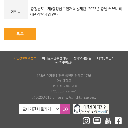
[충청남도] (재)충청남도인재육성재단- 2023년 충남 커뮤니티
이전글
지원 장학사업 안내
목록
하
개인정보보호정책
이메일무단수집거부
찾아오시는 길
대학정보공시
단
원격지원요청
서
비
스
12508 경기도 양평군 옥천면 경강로 1276
및
아신대학교
아
Tel. 031-770-7700
세
Fax. 031-772-5479
아
ⓒ 2026 ACTS University. All rights reserved.
연
합
GO
신
학
대
학