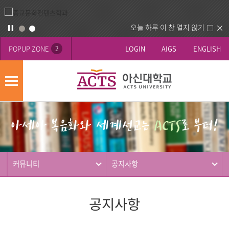
오늘 하루 이 창 열지 않기
POPUP ZONE
LOGIN
AIGS
ENGLISH
2
모
바
게
배
일
시
너
메
판
영
뉴
사
역
제
동
커뮤니티
공지사항
행
공지사항