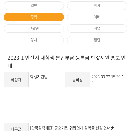
일반
학사
장학
예배
생활관
취업
봉사
입찰
2023-1 안산시 대학생 본인부담 등록금 반값지원 홍보 안
내
학생지원팀
2023-03-22 15:30:1
작성자
등록일
4
게
시
글
본
문
[한국장학재단] 중소기업 취업연계 장학금 신청 안내★
다음글