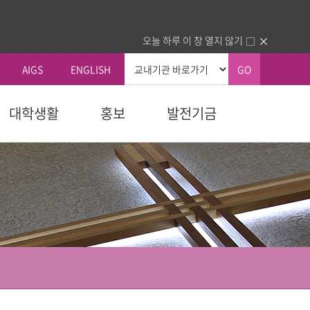
오늘 하루 이 창 열지 않기
AIGS
ENGLISH
GO
대학생활
홍보
발전기금
총장실
커뮤니티
국내외교류
생교육원
자 예우
획
신학대학원
학칙 및 규칙
총장인사말
공지사항
국내 교류기관
청
교육대학원
휴/복학 안내
총장소개
동문회
국외 교류기관
내
다문화교육복지대학원
장학안내
주요활동
건의함
동문교회/기관 인증제
역대총장
묻고답하기
업.사역)
정보교환
소개
대학정보
센터
분실물
동문교회