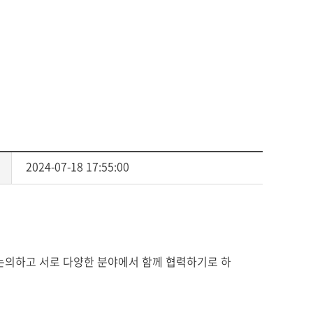
센터
서식자료
소
자체평가보고서
동문기관
대학평의원회
예배
등록금심의위원회
예결산공고
예배일정
업무추진비사용내역
기타
기부금 모금액 및 활용실적
공익신고 및 신고자 보호제도
적립금 운용현황
2024-07-18 17:55:00
논의하고 서로 다양한 분야에서 함께 협력하기로 하