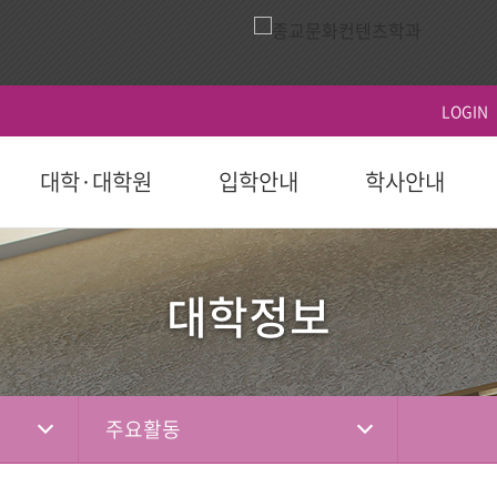
LOGIN
대학·대학원
입학안내
학사안내
ACTS
역사
시설이용
영상
ACTS비전
대학원
대학원
학생지원
홍보 책자
대학원
후원 참여
국제교육원(AIGS)
후원 현황
평
후원
대학정보
도 이후)
학부(2023학년도 이전)
등록
연혁
식당
홍보 영상
장단기발전계
일반대학원
학사일정
학자금대출
대학 요람
홍보단
성적
편의시설
행사 영상
선교대학원
등록 및 수강신
장학
홍보 브로셔
학적
체육시설
상담대학원
시험 및 성적 안
병무-예비군
소셜미디어
선교소식
서
국내 학점교류
산책로
교육혁신센터
주요활동
IGS)
자격증 및 인증서
시설대여
경력개발센터(취
기도편지
대학기관
학교법인
학부제
생활관
사회봉사지원
선교대회