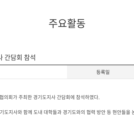
증제
스쿨버스
장애학생지원
조직도
임원현황
세계지역연구
학생상담소
행정부서
역대이사장
IT서비스
주요활동
규정
이사회회의록
학생증발급
학생편의
 간담회 참석
등록일
총장협의회가 주최한 경기도지사 간담회에 참석하였다.
경기도지사와 함께 도내 대학들과 경기도와의 협력 방안 등 현안들을 