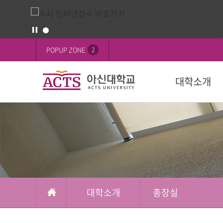
대
배
POPUP ZONE
2
학
너
정
영
대학소개
보
역
교육목표
대학
대학
학생활동
FOCUS on 
대학
후원 안내
설립목적
학과(2024학년
학사일정
학생행사
행사
교육이념
수강신청
학생기구
ACTS 사이버 
인재상
복수/부전공
사회봉사
캠퍼스
ACTS신앙고백
졸업
신간도서
사제동행
대학소개
총장실
국제교육원(A
국외 학점교류
ACTS NEWS
대학상징
연계전공
아신TALK
사제동행