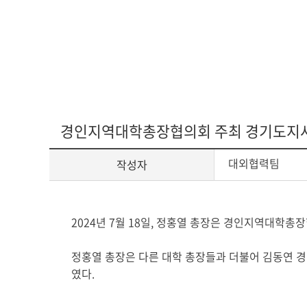
아신4C교양인
ACTS STORY
지나온 활동
심볼
ACTS 갤러리
교가
경인지역대학총장협의회 주최 경기도지사
대외협력팀
작성자
캠퍼스안내
캠퍼스맵
전화번호안내
게
2024년 7월 18일, 정홍열 총장은 경인지역대학
오시는 길
시
글
정홍열 총장은 다른 대학 총장들과 더불어 김동연 
본
였다.
문