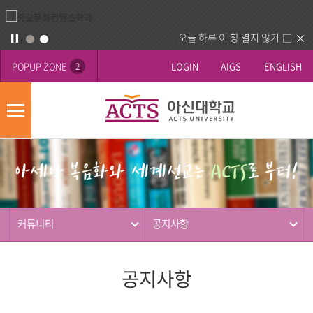
오늘 하루 이 창 열지 않기
POPUP ZONE
LOGIN
AIGS
ENGLISH
2
모
바
게
배
일
시
너
메
판
영
뉴
사
역
제
동
커뮤니티
공지사항
행
공지사항