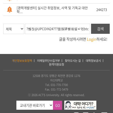
[경력개발센터] 실시간 취업정보, 사역 및 기독교 대안
244273
학...
검색
글을 작성하시려면
Login
하세요!
하
개인정보보호정책
이메일무단수집거부
찾아오시는 길
대학정보공시
단
원격지원요청
서
비
스
12508 경기도 양평군 옥천면 경강로 1276
및
아신대학교
아
Tel. 031-770-7700
세
Fax. 031-772-5479
아
ⓒ 2026 ACTS University. All rights reserved.
연
합
GO
신
학