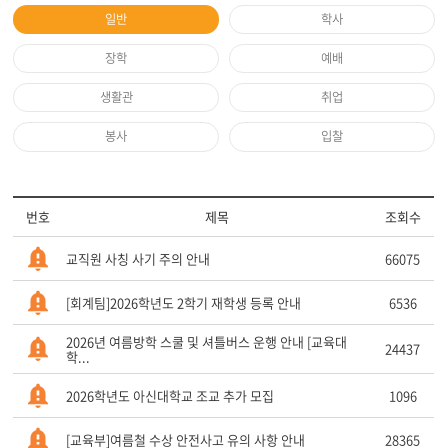
일반
학사
장학
예배
생활관
취업
봉사
입찰
번호
제목
조회수
교직원 사칭 사기 주의 안내
66075
[회계팀]2026학년도 2학기 재학생 등록 안내
6536
2026년 여름방학 스쿨 및 셔틀버스 운행 안내 [교육대
24437
학...
2026학년도 아신대학교 조교 추가 모집
1096
[교육부]여름철 수상 안전사고 유의 사항 안내
28365