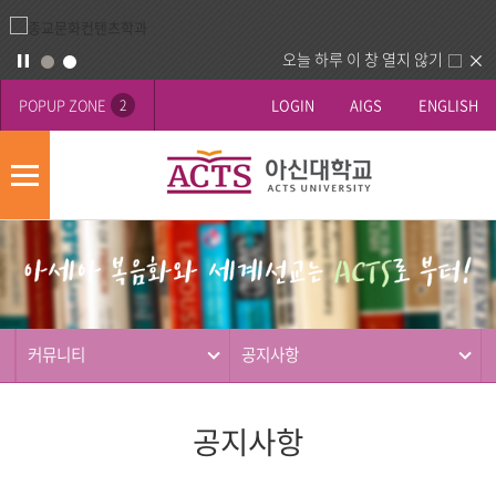
오늘 하루 이 창 열지 않기
POPUP ZONE
LOGIN
AIGS
ENGLISH
2
모
바
게
배
일
시
너
메
판
영
뉴
사
역
제
동
커뮤니티
공지사항
행
공지사항