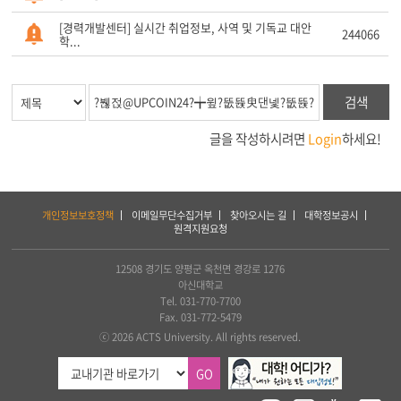
[경력개발센터] 실시간 취업정보, 사역 및 기독교 대안
244066
학...
검색
글을 작성하시려면
Login
하세요!
하
개인정보보호정책
이메일무단수집거부
찾아오시는 길
대학정보공시
단
원격지원요청
서
비
스
12508 경기도 양평군 옥천면 경강로 1276
및
아신대학교
아
Tel. 031-770-7700
세
Fax. 031-772-5479
아
ⓒ 2026 ACTS University. All rights reserved.
연
합
GO
신
학