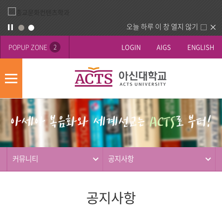
오늘 하루 이 창 열지 않기
POPUP ZONE
LOGIN
AIGS
ENGLISH
2
모
바
게
배
일
시
너
메
판
영
뉴
사
역
제
동
커뮤니티
공지사항
행
공지사항