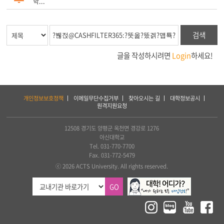
학...
검색
글을 작성하시려면
Login
하세요!
하
개인정보보호정책
이메일무단수집거부
찾아오시는 길
대학정보공시
단
원격지원요청
서
비
스
12508 경기도 양평군 옥천면 경강로 1276
및
아신대학교
아
Tel. 031-770-7700
세
Fax. 031-772-5479
아
ⓒ 2026 ACTS University. All rights reserved.
연
합
GO
신
학
대
학