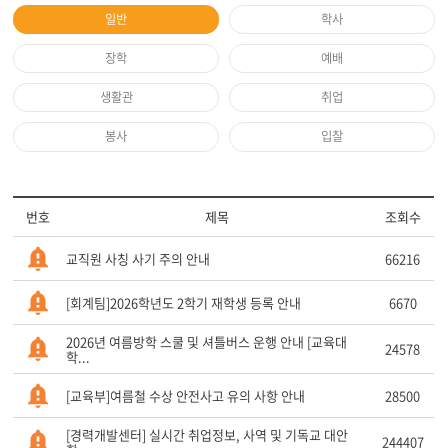
일반
학사
장학
예배
생활관
취업
봉사
입찰
번호
제목
조회수
교직원 사칭 사기 주의 안내
66216
[회계팀]2026학년도 2학기 재학생 등록 안내
6670
2026년 여름방학 스쿨 및 셔틀버스 운행 안내 [교육대
24578
학...
[교육부]여름철 수상 안전사고 유의 사항 안내
28500
[경력개발센터] 실시간 취업정보, 사역 및 기독교 대안
244407