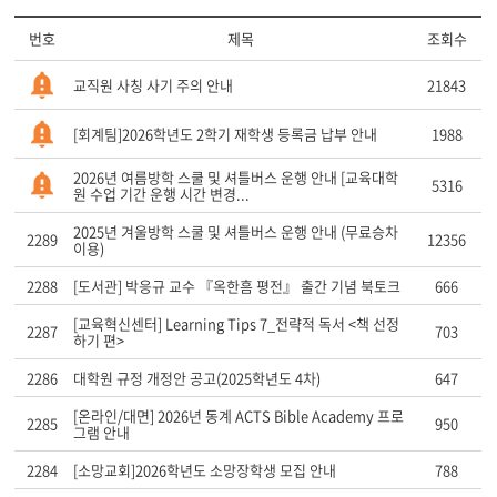
번호
제목
조회수
교직원 사칭 사기 주의 안내
21843
[회계팀]2026학년도 2학기 재학생 등록금 납부 안내
1988
2026년 여름방학 스쿨 및 셔틀버스 운행 안내 [교육대학
5316
원 수업 기간 운행 시간 변경...
2025년 겨울방학 스쿨 및 셔틀버스 운행 안내 (무료승차
2289
12356
이용)
2288
[도서관] 박응규 교수 『옥한흠 평전』 출간 기념 북토크
666
[교육혁신센터] Learning Tips 7_전략적 독서 <책 선정
2287
703
하기 편>
2286
대학원 규정 개정안 공고(2025학년도 4차)
647
[온라인/대면] 2026년 동계 ACTS Bible Academy 프로
2285
950
그램 안내
2284
[소망교회]2026학년도 소망장학생 모집 안내
788