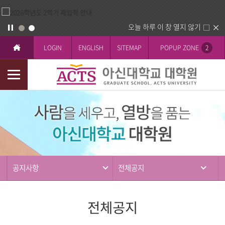
오늘 하루 이 창 열지 않기
LOGIN
ENGLISH
SITEMAP
POPUP ZONE
2
모
바
커
일
뮤
메
니
뉴
티
공지사항
전체공지
전체공지