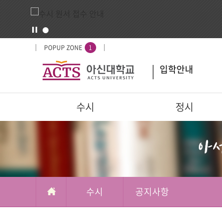
입
배
POPUP ZONE
1
시
너
입학안내
도
영
우
역
미
주
수시
정시
요
서
부가메뉴
학교정보
비
스
수시
공지사항