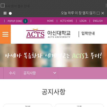
오늘 하루 이 창 열지 않기
1
HOME
ACTS HOME
LOGIN
ENGLISH
POPUP ZONE
입학안내
모
바
입
배
일
시
너
메
도
영
뉴
우
역
미
수시
공지사항
공지사항