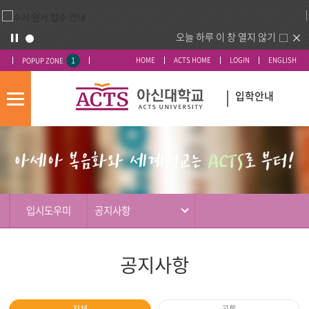
오늘 하루 이 창 열지 않기
1
HOME
ACTS HOME
LOGIN
ENGLISH
POPUP ZONE
입학안내
모
바
입
배
일
시
너
메
도
영
뉴
우
역
미
입시도우미
공지사항
공지사항