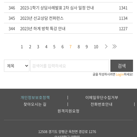
346
2023-1학기 상담사례발표 2차 심사 일정 안내
1341
345
2023년 선교상담 컨퍼런스
1134
344
2023년 하계 방학 특강 안내
1227
막
음
지
다
마
1
2
3
4
5
6
7
8
9
10
검색
글을 작성하시려면
Login
하세요!
개인정보보호정책
이메일무단수집거부
찾아오시는 길
전화번호안내
원격지원요청
12508 경기도 양평군 옥천면 경강로 1276