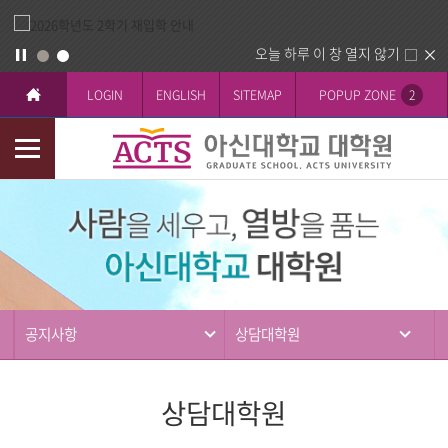
오늘 하루 이 창 열지 않기
LOGIN
ENGLISH
SITEMAP
POPUP ZONE
2
모
바
커
일
뮤
메
니
뉴
티
공지사항
상담대학원
상담대학원