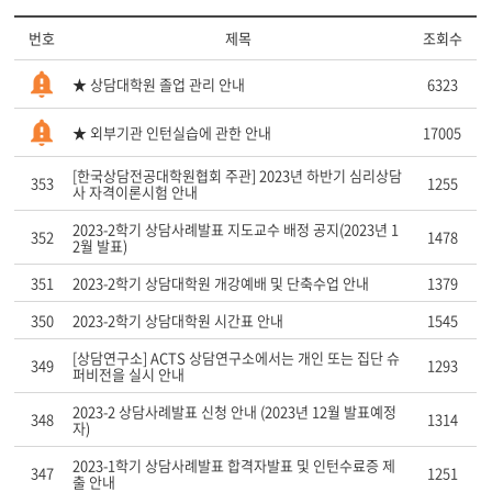
번호
제목
조회수
★ 상담대학원 졸업 관리 안내
6323
★ 외부기관 인턴실습에 관한 안내
17005
[한국상담전공대학원협회 주관] 2023년 하반기 심리상담
353
1255
사 자격이론시험 안내
2023-2학기 상담사례발표 지도교수 배정 공지(2023년 1
352
1478
2월 발표)
351
2023-2학기 상담대학원 개강예배 및 단축수업 안내
1379
350
2023-2학기 상담대학원 시간표 안내
1545
[상담연구소] ACTS 상담연구소에서는 개인 또는 집단 슈
349
1293
퍼비전을 실시 안내
2023-2 상담사례발표 신청 안내 (2023년 12월 발표예정
348
1314
자)
2023-1학기 상담사례발표 합격자발표 및 인턴수료증 제
347
1251
출 안내