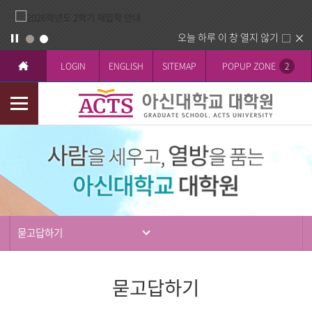
오늘 하루 이 창 열지 않기
LOGIN
ENGLISH
SITEMAP
POPUP ZONE
2
모
바
입
일
학
메
뉴
묻고답하기
묻고답하기