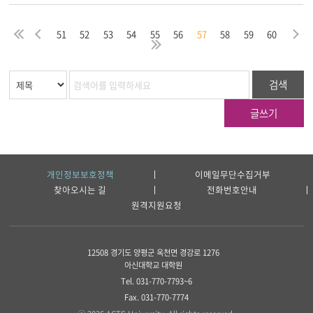
음
막
처
이
다
51
52
53
54
55
56
57
58
59
60
지
음
전
마
검색
글쓰기
개인정보보호정책
이메일무단수집거부
찾아오시는 길
전화번호안내
원격지원요청
12508 경기도 양평군 옥천면 경강로 1276
아신대학교 대학원
Tel. 031-770-7793~6
Fax. 031-770-7774