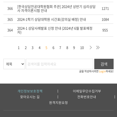
[한국상담전공대학원협회 주관] 2024년 상반기 심리상담
366
1271
사 자격이론시험 안내
365
2024-1학기 상담대학원 시간표(강의실 배정) 안내
1084
2024-1 상담사례발표 신청 안내 (2024년 6월 발표예정
364
955
자)
막
음
지
다
마
1
2
3
4
5
6
7
8
9
10
검색
글을 작성하시려면
Login
하세요!
개인정보보호정책
이메일무단수집거부
찾아오시는 길
전화번호안내
원격지원요청