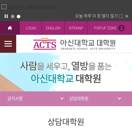
오늘 하루 이 창 열지 않기
LOGIN
ENGLISH
SITEMAP
POPUP ZONE
2
모
바
커
일
뮤
메
니
뉴
티
공지사항
상담대학원
상담대학원