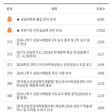
번호
제목
조회수
★ 상담대학원 졸업 관리 안내
6340
★ 외부기관 인턴실습에 관한 안내
17020
2024-1학기 상담사례발표 1차 심사 결과 및 2차 심사 일
373
1250
정 안내
[ACTS 상담연구소] 2024년 하계방학 특강 안내(등록기
372
1127
간: ~6.30까지)
371
2024학년 2학기 아신대학생상담소 인턴상담사 모집 공고
1434
370
2024-1학기 상담사례발표 주요 사항 안내
1996
[한국청소년상담복지개발원] 청소년사이버상담센터 사이
369
1119
버상담원 채용에 따른 홍보
2024-1학기 상담사례발표 지도교수 배정 공지(2024년 6
368
1219
월 발표)
[한국상담전공대학원협의회] 제35회 2024 상반기 학술세
367
1089
미나 및 자격증 수여식 안내