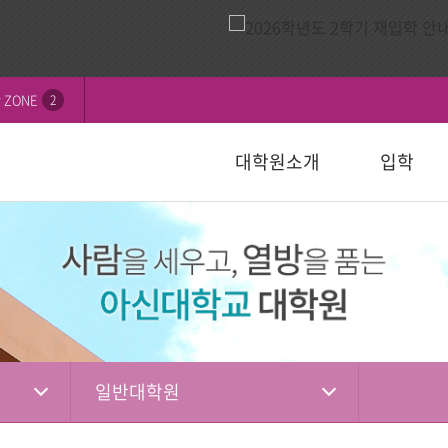
 ZONE
2
대학원소개
입학
비전
내
연혁
모집요강
신학대학원
학칙 및 규정
논문심사일정
묻고답하기
교수소개
자주하는 질
선교대학원
등록 및 수
논문서식자
자료실
)
일반대학원
성경강해학(Th.M.)
일반대학원
행정서식
적안내
장학안내
입학관련자
)
신학대학원
목회학석사
신학대학원
수업자료실
상담대학원
정
선교대학원
문학석사
선교대학원
입학관련서식
교육대학원
교육대학원
입시자료
상담학석사
일반대학원
상담대학원
상담대학원
다문화교육복지대학원
복지대학원
편입학
다문화교육복