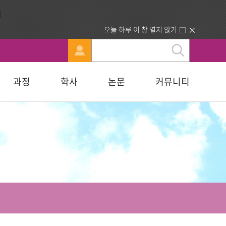
오늘 하루 이 창 열지 않기
과정
학사
논문
커뮤니티
문
강신청
료실
행정부서 안내
묻고답하기
교육대학원
휴·복학 안내
연구윤리자료실
청빙게시판
교육학석사
료실
찾아오시는길
합격자조회/고지서출력
복지대학원
입학원서접수
사회복지학석사
다문화교육복지대학원
지대학원