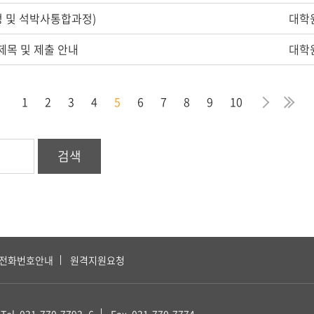
정 및 석박사통합과정)
대학
제목 및 제출 안내
대학
막
음
지
다
마
1
2
3
4
5
6
7
8
9
10
검색
전화번호안내
원격지원요청