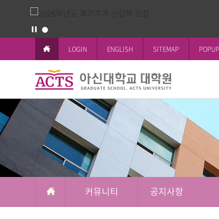
LOGIN
ENGLISH
SITEMAP
POPUP
커
뮤
교육이념과 
공지사항
일반대학원
학사일정
논문작성안
공지사항
니
철학박사(Ph.D.
전체공지
티
시험 및 성
신학박사(Th.D.
일반대학원
석박사통합과
신학대학원
석사과정
선교대학원
커뮤니티
공지사항
교육대학원
상담대학원
복지대학원