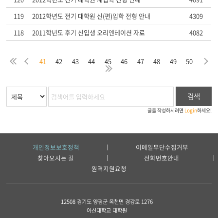
119
2012학년도 전기 대학원 신(편)입학 전형 안내
4309
118
2011학년도 후기 신입생 오리엔테이션 자료
4082
음
막
처
이
다
41
42
43
44
45
46
47
48
49
50
지
음
전
마
검색
글을 작성하시려면
Login
하세요!
개인정보보호정책
이메일무단수집거부
찾아오시는 길
전화번호안내
원격지원요청
12508 경기도 양평군 옥천면 경강로 1276
아신대학교 대학원