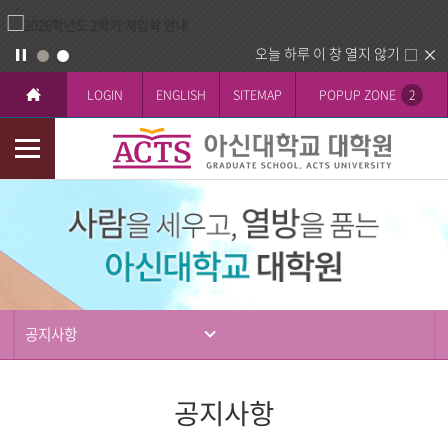
오늘 하루 이 창 열지 않기
LOGIN
ENGLISH
SITEMAP
POPUP ZONE
2
모
바
입
일
학
메
뉴
공지사항
공지사항