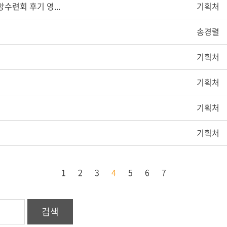
수련회 후기 영...
기획처
송경렬
기획처
기획처
기획처
기획처
1
2
3
4
5
6
7
검색