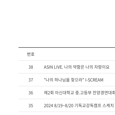
아신4C교양인
ACTS STORY
지나온 활동
심볼
ACTS 갤러리
교가
번호
캠퍼스안내
38
ASIN LIVE. 나의 약함은 나의 자랑이요
캠퍼스맵
37
"나의 하나님을 찾으라" I-SCREAM
전화번호안내
오시는 길
36
제2회 아신대학교 중.고등부 찬양경연대
35
2024 8/19~8/20 기독교강독캠프 스케치