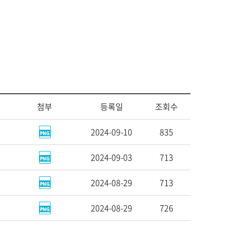
센터
서식자료
소
자체평가보고서
동문기관
대학평의원회
예배
등록금심의위원회
예결산공고
예배일정
업무추진비사용내역
기타
기부금 모금액 및 활용실적
공익신고 및 신고자 보호제도
적립금 운용현황
첨부
등록일
조회수
2024-09-10
835
2024-09-03
713
2024-08-29
713
2024-08-29
726