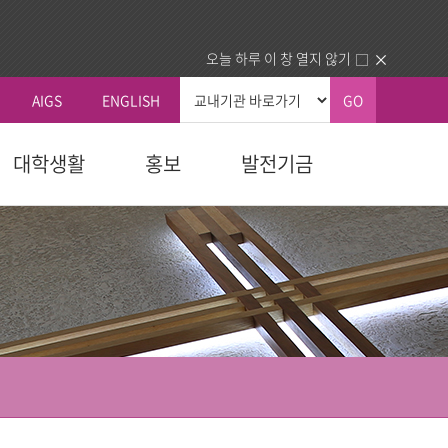
오늘 하루 이 창 열지 않기
AIGS
ENGLISH
GO
대학생활
홍보
발전기금
총장실
커뮤니티
국내외교류
생교육원
자 예우
획
신학대학원
학칙 및 규칙
총장인사말
공지사항
국내 교류기관
청
교육대학원
휴/복학 안내
총장소개
동문회
국외 교류기관
내
다문화교육복지대학원
장학안내
주요활동
건의함
동문교회/기관 인증제
역대총장
묻고답하기
업.사역)
정보교환
소개
대학정보
센터
분실물
동문교회