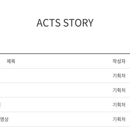
증제
스쿨버스
장애학생지원
조직도
임원현황
세계지역연구
학생상담소
행정부서
역대이사장
IT서비스
ACTS STORY
규정
이사회회의록
학생증발급
학생편의
제목
작성자
기획처
기획처
회
기획처
 영상
기획처