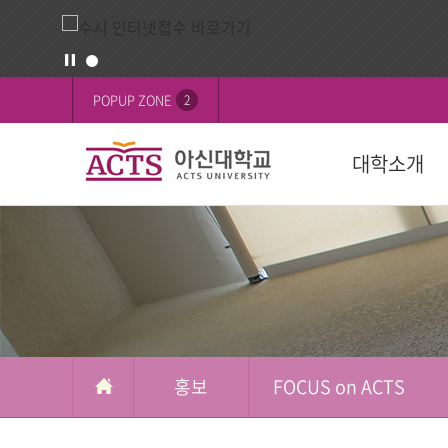
홍
배
POPUP ZONE
2
보
너
영
대학소개
역
교육목표
대학
대학
학생활동
FOCUS on 
대학
후원 안내
설립목적
학과(2024학년
학사일정
학생행사
행사
교육이념
수강신청
학생기구
ACTS 사이버 
인재상
복수/부전공
사회봉사
캠퍼스
ACTS신앙고백
졸업
신간도서
사제동행
홍보
FOCUS on ACTS
국제교육원(A
국외 학점교류
ACTS NEWS
대학상징
연계전공
아신TALK
사제동행