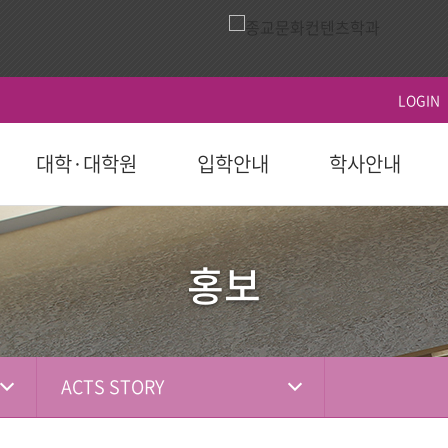
LOGIN
대학·대학원
입학안내
학사안내
ACTS
역사
시설이용
영상
ACTS비전
대학원
대학원
학생지원
홍보 책자
대학원
후원 참여
국제교육원(AIGS)
후원 현황
평
후원
홍보
도 이후)
학부(2023학년도 이전)
등록
연혁
식당
홍보 영상
장단기발전계
일반대학원
학사일정
학자금대출
대학 요람
홍보단
성적
편의시설
행사 영상
선교대학원
등록 및 수강신
장학
홍보 브로셔
학적
체육시설
상담대학원
시험 및 성적 안
병무-예비군
소셜미디어
선교소식
서
국내 학점교류
산책로
교육혁신센터
ACTS STORY
IGS)
자격증 및 인증서
시설대여
경력개발센터(취
기도편지
대학기관
학교법인
학부제
생활관
사회봉사지원
선교대회