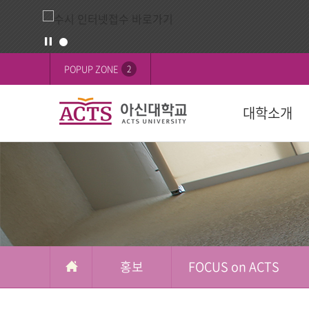
홍
배
POPUP ZONE
2
보
너
영
대학소개
역
교육목표
대학
대학
학생활동
FOCUS on 
대학
후원 안내
설립목적
학과(2024학년
학사일정
학생행사
행사
교육이념
수강신청
학생기구
ACTS 사이버 
인재상
복수/부전공
사회봉사
캠퍼스
ACTS신앙고백
졸업
신간도서
사제동행
홍보
FOCUS on ACTS
국제교육원(A
국외 학점교류
ACTS NEWS
대학상징
연계전공
아신TALK
사제동행