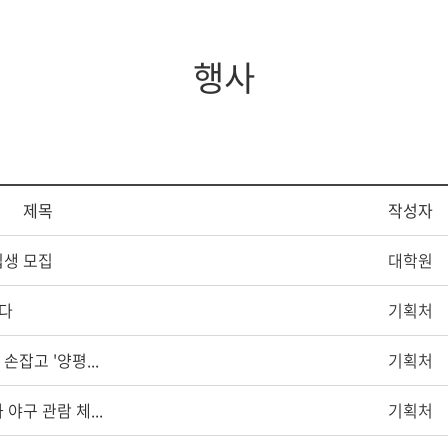
증제
스쿨버스
장애학생지원
조직도
임원현황
세계지역연구
학생상담소
행정부서
역대이사장
IT서비스
행사
규정
이사회회의록
학생증발급
학생편의
제목
작성자
입생 모집
대학원
잡다
기획처
잡고 '양평...
기획처
야구 관람 체...
기획처