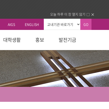
오늘 하루 이 창 열지 않기
AIGS
ENGLISH
GO
대학생활
홍보
발전기금
총장실
커뮤니티
국내외교류
생교육원
자 예우
획
신학대학원
학칙 및 규칙
총장인사말
공지사항
국내 교류기관
청
교육대학원
휴/복학 안내
총장소개
동문회
국외 교류기관
내
다문화교육복지대학원
장학안내
주요활동
건의함
동문교회/기관 인증제
역대총장
묻고답하기
업.사역)
정보교환
소개
대학정보
센터
분실물
동문교회