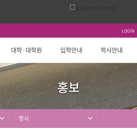
LOGIN
대학·대학원
입학안내
학사안내
ACTS
역사
시설이용
영상
ACTS비전
대학원
대학원
학생지원
홍보 책자
대학원
후원 참여
국제교육원(AIGS)
후원 현황
평
후원
홍보
도 이후)
학부(2023학년도 이전)
등록
연혁
식당
홍보 영상
장단기발전계
일반대학원
학사일정
학자금대출
대학 요람
홍보단
성적
편의시설
행사 영상
선교대학원
등록 및 수강신
장학
홍보 브로셔
학적
체육시설
상담대학원
시험 및 성적 안
병무-예비군
소셜미디어
선교소식
서
국내 학점교류
산책로
교육혁신센터
행사
IGS)
자격증 및 인증서
시설대여
경력개발센터(취
기도편지
대학기관
학교법인
학부제
생활관
사회봉사지원
선교대회