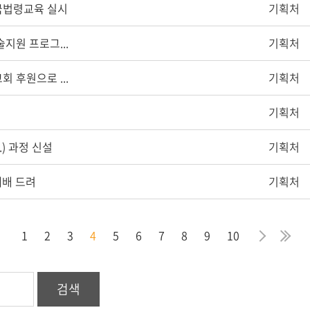
한국법령교육 실시
기획처
지원 프로그...
기획처
 후원으로 ...
기획처
기획처
.) 과정 신설
기획처
예배 드려
기획처
막
음
지
다
마
1
2
3
4
5
6
7
8
9
10
검색