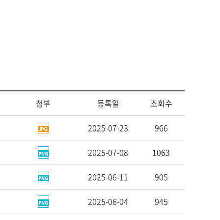
센터
서식자료
소
자체평가보고서
동문기관
대학평의원회
예배
등록금심의위원회
예결산공고
예배일정
업무추진비사용내역
기타
기부금 모금액 및 활용실적
공익신고 및 신고자 보호제도
적립금 운용현황
첨부
등록일
조회수
2025-07-23
966
2025-07-08
1063
2025-06-11
905
2025-06-04
945