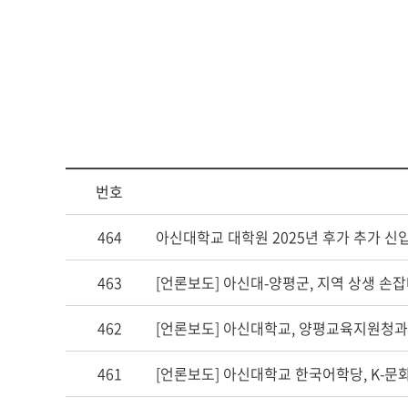
아신4C교양인
ACTS STORY
지나온 활동
심볼
ACTS 갤러리
교가
번호
캠퍼스안내
464
아신대학교 대학원 2025년 후가 추가 신
캠퍼스맵
463
[언론보도] 아신대-양평군, 지역 상생 손
전화번호안내
오시는 길
462
[언론보도] 아신대학교, 양평교육지원청과 손
461
[언론보도] 아신대학교 한국어학당, K-문화 