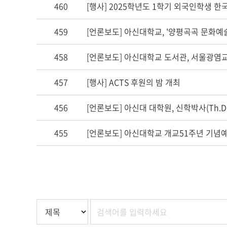
460
[행사] 2025학년도 1학기 외국인학생 
459
[언론보도] 아신대학교, '양평곡곡 문화예술
458
[언론보도] 아신대학교 도서관, 서울광염교회
457
[행사] ACTS 후원의 밤 개최
456
[언론보도] 아신대 대학원, 신학박사(Th.D
455
[언론보도] 아신대학교 개교51주년 기념