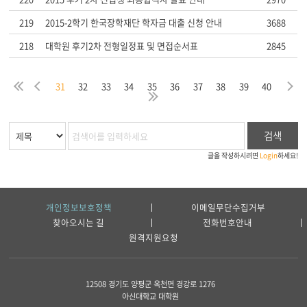
219
2015-2학기 한국장학재단 학자금 대출 신청 안내
3688
218
대학원 후기2차 전형일정표 및 면접순서표
2845
음
막
처
이
다
31
32
33
34
35
36
37
38
39
40
지
음
전
마
검색
글을 작성하시려면
Login
하세요!
개인정보보호정책
이메일무단수집거부
찾아오시는 길
전화번호안내
원격지원요청
12508 경기도 양평군 옥천면 경강로 1276
아신대학교 대학원