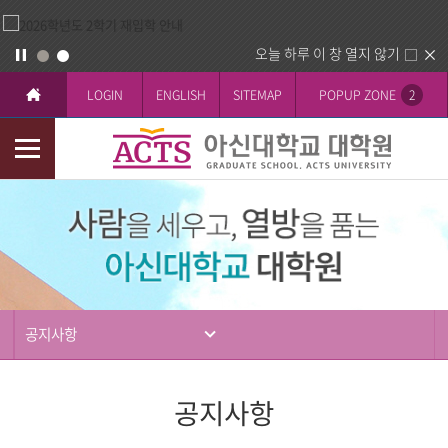
오늘 하루 이 창 열지 않기
LOGIN
ENGLISH
SITEMAP
POPUP ZONE
2
모
바
입
일
학
메
뉴
공지사항
공지사항