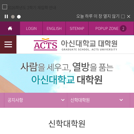
오늘 하루 이 창 열지 않기
LOGIN
ENGLISH
SITEMAP
POPUP ZONE
2
모
바
커
일
뮤
메
니
뉴
티
공지사항
신학대학원
신학대학원