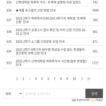
839
신학대학원 목회학 석사 : 트랙제 설명회 자료 업로드
742
838
★채플 유고결석 신청 방법 안내
7849
2025-2학기 목회학석사(M.DIV) 4학기차 재학생 '트랙제
837
784
신청' 안내
2025-2학기 성경고사 점수 확인 및 이의 신청 기간(9.26~
836
661
10.2) 안내
835
2025-2학기 소그룹 신앙운동 모임 안내
871
2025-2학기 6학기차 원우중 목요일 수업 없는 학생들의
834
661
경건훈련 대체 신청 안내
2025-2학기 신학대학원 목회학석사 시간표(일부 변경됨)
833
1727
안내
막
음
지
다
마
1
2
3
4
5
6
7
8
9
10
검색
글을 작성하시려면
Login
하세요!