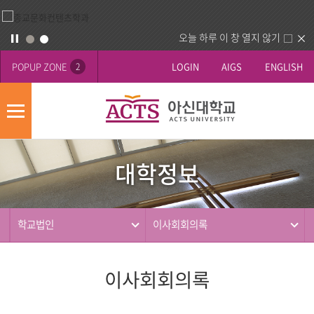
오늘 하루 이 창 열지 않기
POPUP ZONE
LOGIN
AIGS
ENGLISH
2
모
바
대
배
일
학
너
메
대학정보
정
영
뉴
사
보
역
제
동
학교법인
이사회회의록
행
이사회회의록