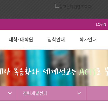
LOGIN
대학·대학원
입학안내
학사안내
ACTS
역사
시설이용
영상
ACTS비전
대학원
대학원
학생지원
홍보 책자
대학원
후원 참여
국제교육원(AIGS)
후원 현황
평
후원
도 이후)
학부(2023학년도 이전)
등록
연혁
식당
홍보 영상
장단기발전계
일반대학원
학사일정
학자금대출
대학 요람
홍보단
성적
편의시설
행사 영상
선교대학원
등록 및 수강신
장학
홍보 브로셔
학적
체육시설
상담대학원
시험 및 성적 안
병무-예비군
소셜미디어
선교소식
서
국내 학점교류
산책로
교육혁신센터
경력개발센터
IGS)
자격증 및 인증서
시설대여
경력개발센터(취
기도편지
대학기관
학교법인
학부제
생활관
사회봉사지원
선교대회