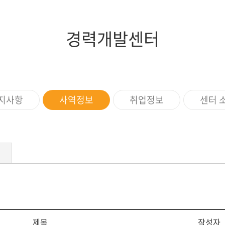
증제
스쿨버스
장애학생지원
조직도
임원현황
세계지역연구
학생상담소
행정부서
역대이사장
IT서비스
경력개발센터
규정
이사회회의록
학생증발급
학생편의
지사항
사역정보
취업정보
센터 
제목
작성자