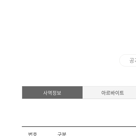
아신4C교양인
ACTS STORY
지나온 활동
심볼
ACTS 갤러리
교가
공
캠퍼스안내
캠퍼스맵
사역정보
아르바이트
전화번호안내
오시는 길
번호
구분