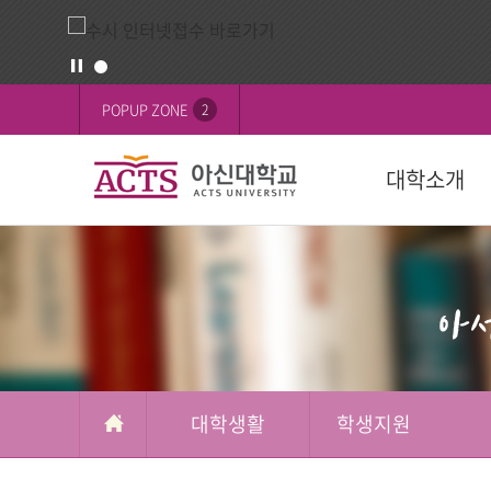
게
배
POPUP ZONE
2
시
너
판
영
대학소개
역
교육목표
대학
대학
학생활동
FOCUS on 
대학
후원 안내
설립목적
학과(2024학년
학사일정
학생행사
행사
교육이념
수강신청
학생기구
ACTS 사이버 
인재상
복수/부전공
사회봉사
캠퍼스
ACTS신앙고백
졸업
신간도서
사제동행
대학생활
학생지원
국제교육원(A
국외 학점교류
ACTS NEWS
대학상징
연계전공
아신TALK
사제동행