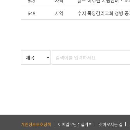
649
사역
월드 이주민 지원센터 · 교
648
사역
수지 목양감리교회 청빙 공
하
단
개인정보보호정책
이메일무단수집거부
찾아오시는 길