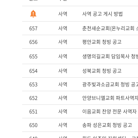
사역
사역 공고 게시 방법
657
사역
춘천새순교회(온누리교회 소속
656
사역
평안교회 청빙 공고
655
사역
생명의길교회 담임목사 청
654
사역
성북교회 청빙 공고
653
사역
광주빛과소금교회 청빙 공
652
사역
안양브니엘교회 파트사역자
651
사역
이음교회 찬양 전문 사역자
650
사역
송파 성은교회 청빙 공고