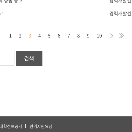
회 청빙 공고
경력개발센
고
경력개발센
막
음
지
다
마
1
2
3
4
5
6
7
8
9
10
검색
대학정보공시
원격지원요청