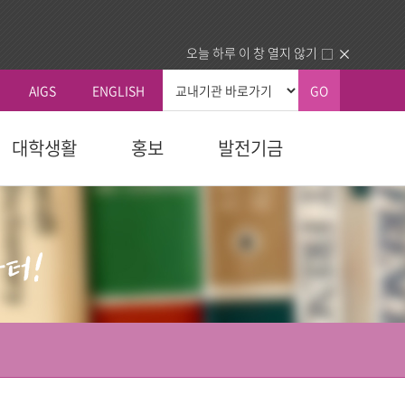
오늘 하루 이 창 열지 않기
AIGS
ENGLISH
GO
대학생활
홍보
발전기금
총장실
커뮤니티
국내외교류
생교육원
자 예우
획
신학대학원
학칙 및 규칙
총장인사말
공지사항
국내 교류기관
청
교육대학원
휴/복학 안내
총장소개
동문회
국외 교류기관
내
다문화교육복지대학원
장학안내
주요활동
건의함
동문교회/기관 인증제
역대총장
묻고답하기
업.사역)
정보교환
소개
대학정보
센터
분실물
동문교회