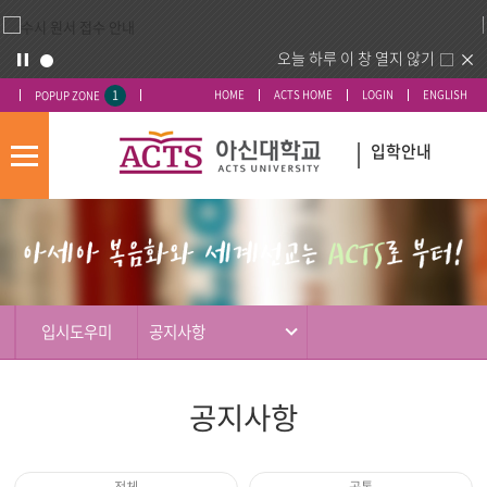
오늘 하루 이 창 열지 않기
1
HOME
ACTS HOME
LOGIN
ENGLISH
POPUP ZONE
입학안내
모
바
입
배
일
시
너
메
도
영
뉴
우
역
미
입시도우미
공지사항
공지사항