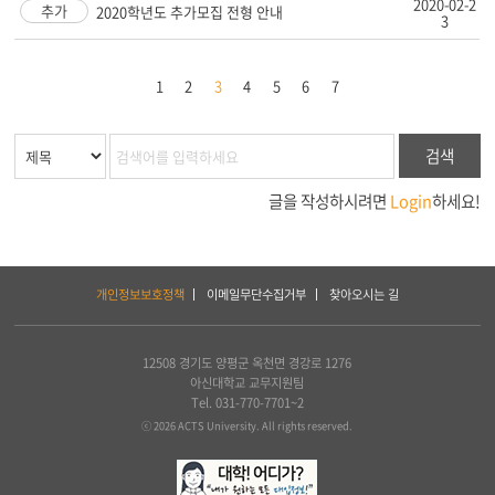
2020-02-2
추가
2020학년도 추가모집 전형 안내
3
1
2
3
4
5
6
7
검색
글을 작성하시려면
Login
하세요!
하
개인정보보호정책
이메일무단수집거부
찾아오시는 길
단
서
비
스
12508 경기도 양평군 옥천면 경강로 1276
및
아신대학교 교무지원팀
아
Tel. 031-770-7701~2
세
ⓒ 2026 ACTS University. All rights reserved.
아
연
합
신