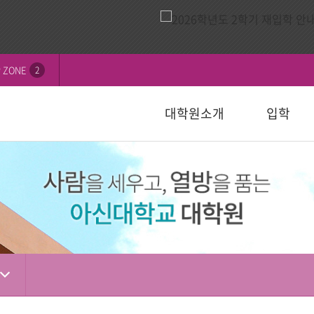
 ZONE
2
대학원소개
입학
비전
내
연혁
모집요강
신학대학원
학칙 및 규정
논문심사일정
묻고답하기
교수소개
자주하는 질
선교대학원
등록 및 수
논문서식자
자료실
)
일반대학원
성경강해학(Th.M.)
일반대학원
행정서식
적안내
장학안내
입학관련자
)
신학대학원
목회학석사
신학대학원
수업자료실
상담대학원
정
선교대학원
문학석사
선교대학원
입학관련서식
교육대학원
교육대학원
입시자료
상담학석사
상담대학원
상담대학원
다문화교육복지대학원
복지대학원
편입학
다문화교육복