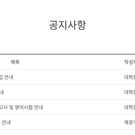
지대학원
전체모집요강
공지사항
제목
작성
집 안내
대학
안내
대학
고사 및 영어시험 안내
대학
록 안내
채광