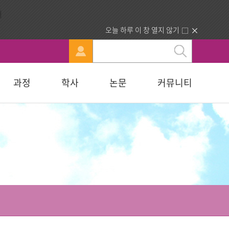
오늘 하루 이 창 열지 않기
과정
학사
논문
커뮤니티
문
강신청
료실
행정부서 안내
묻고답하기
교육대학원
휴·복학 안내
연구윤리자료실
청빙게시판
교육학석사
료실
찾아오시는길
합격자조회/고지서출력
복지대학원
입학원서접수
사회복지학석사
다문화교육복지대학원
지대학원