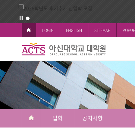
LOGIN
ENGLISH
SITEMAP
POPUP
입
학
교육이념과 
공지사항
일반대학원
학사일정
논문작성안
공지사항
철학박사(Ph.D.
전체공지
시험 및 성
신학박사(Th.D.
일반대학원
석박사통합과
신학대학원
석사과정
선교대학원
입학
공지사항
교육대학원
상담대학원
복지대학원